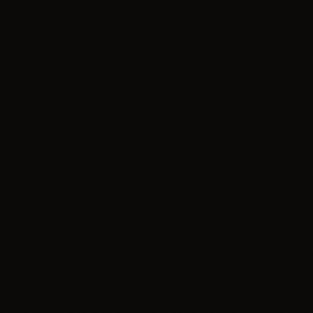
Informacje
VII ZAWODY MTB O PUCHAR
BURMISTRZA MIASTA I GMINY
OGRODZIENIEC Anny Pilarczyk Jurajska
Żmija
today
14.07.2026
2
insert_link