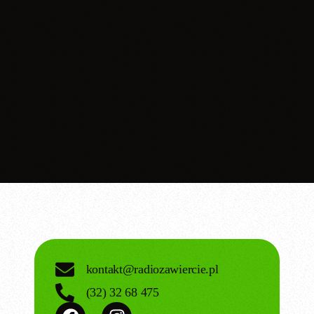
kontakt@radiozawiercie.pl
(32) 32 68 475