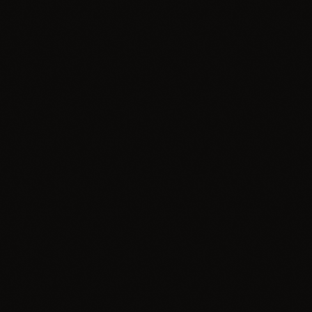
insert_link
Informacje
Program IV Dolnośląskiej Otwartej Konferencji
Szkoleniowej o opiece nad dziećmi
today
29.06.2026