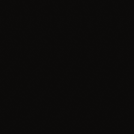
insert_link
Informacje
💜🌿 LAWENDOWE POLE Nowa wakacyjna
atrakcja w Gminie Żarki! 🌿💜
today
29.06.2026