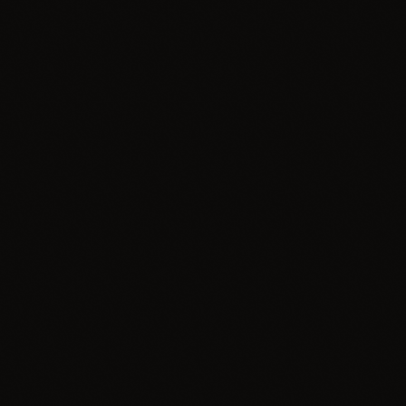
insert_link
Reklama
Radio Zawiercie i Dr Nawrot – Centrum Wzroku
nawiązały współpracę
today
01.07.2026
2