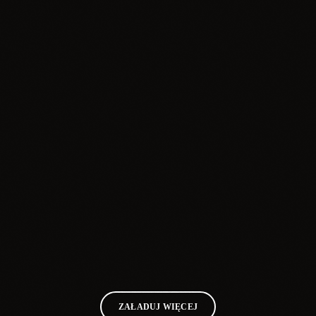
insert_link
Reklama
Radio Zawiercie i ITCOMP – lokalna współpraca
z myślą o mieszkańcach
today
21.06.2026
ZAŁADUJ WIĘCEJ