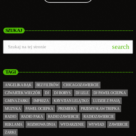
SZUKAJ
search
TAGI
ANGELIKA BĄK
BEZ FILTRÓW
CHICAGOZAWIERCIE
CZWARTEK WIECZÓR
DJ
DJ BORYS
DJ LELE
DJ PAWEŁ OCIEPKA
GMINA ŻARKI
IMPREZA
KRYSTIAN LELĄTKO
LUDZIE Z PASJĄ
MUZYKA
PAWEŁ OCIEPKA
PREMIERA
PRZEMYSŁAW TREPKA
RADIO
RADIO PAKA
RADIO ZAWIERCIE
RADIOZAWIERCIE
REKLAMA
ROZMOWA DNIA
WYDARZENIE
WYWIAD
ZAWIERCIE
ŻARKI