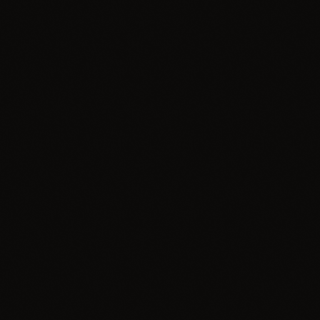
insert_link
Muzyka
WonerS & Tomek Lubert – Idę na plażę
today
30.06.2026