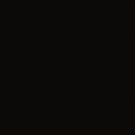
Wydarzenie
Piknik Trzech Winnic na Jurze już 8 sierpnia.
Połączenie lokalnych smaków, muzyki i jurajskiej
przyrody
today
16.07.2026
2
insert_link