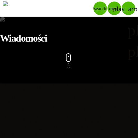
play_arr
search
menu
p
Wiadomości
p
insert_link