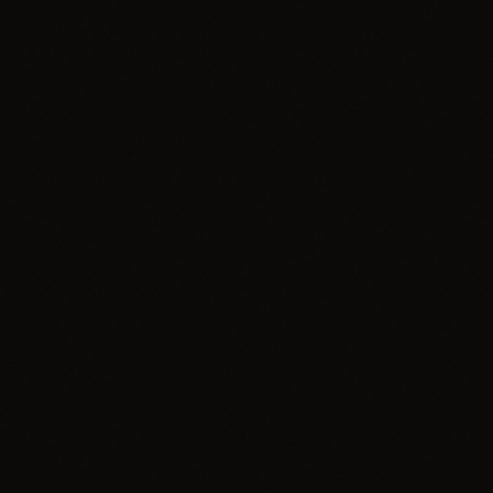
insert_link
Muzyka
„Napisy Końcowe” – Matis i Jamal
today
30.06.2026