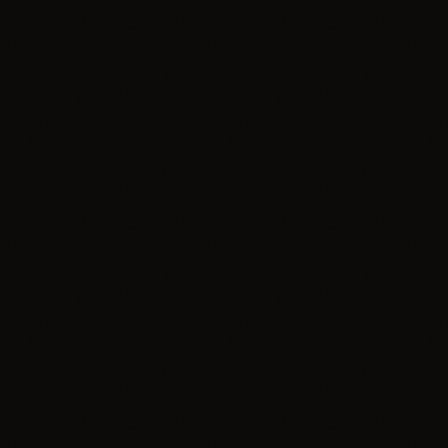
insert_link
Reklama
Planujesz wakacyjny wypad z dziećmi? Kierunek
na FUNtastyczne wakacje jest tylko jeden!
today
08.07.2026
2