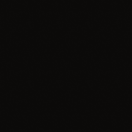
Informacje
Od dziecięcego marzenia do Radia Zawiercie 96,4
FM Rozmowa z Grzegorzem Cebulą,
właścicielem Radia Zawiercie
today
11.07.2026
2