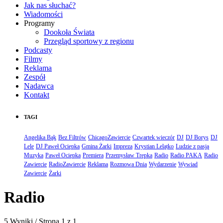
Jak nas słuchać?
Wiadomości
Programy
Dookoła Świata
Przegląd sportowy z regionu
Podcasty
Filmy
Reklama
Zespół
Nadawca
Kontakt
TAGI
Angelika Bąk
Bez Filtrów
ChicagoZawiercie
Czwartek wieczór
DJ
DJ Borys
DJ
Lele
DJ Paweł Ociepka
Gmina Żarki
Impreza
Krystian Lelątko
Ludzie z pasją
Muzyka
Paweł Ociepka
Premiera
Przemysław Trepka
Radio
Radio PAKA
Radio
Zawiercie
RadioZawiercie
Reklama
Rozmowa Dnia
Wydarzenie
Wywiad
Zawiercie
Żarki
Radio
5 Wyniki / Strona 1 z 1