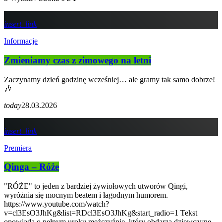
insert_link
Informacje
Zmieniamy czas z zimowego na letni
Zaczynamy dzień godzinę wcześniej… ale gramy tak samo dobrze!
🎶
today
28.03.2026
insert_link
Premiera
Qinga – Róże
"RÓŻE" to jeden z bardziej żywiołowych utworów Qingi,
wyróżnia się mocnym beatem i łagodnym humorem.
https://www.youtube.com/watch?
v=cl3EsO3JhKg&list=RDcl3EsO3JhKg&start_radio=1 Tekst
opowiada o pełnym uroku mężczyźnie, który obdarza dziewczynę