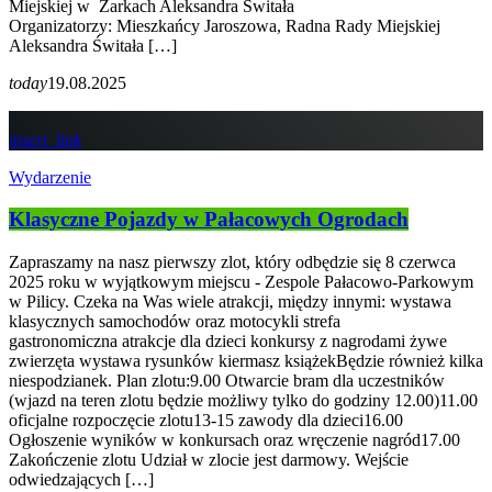
Miejskiej w Żarkach Aleksandra Świtała
Organizatorzy: Mieszkańcy Jaroszowa, Radna Rady Miejskiej
Aleksandra Świtała […]
today
19.08.2025
insert_link
Wydarzenie
Klasyczne Pojazdy w Pałacowych Ogrodach
Zapraszamy na nasz pierwszy zlot, który odbędzie się 8 czerwca
2025 roku w wyjątkowym miejscu - Zespole Pałacowo-Parkowym
w Pilicy. Czeka na Was wiele atrakcji, między innymi: wystawa
klasycznych samochodów oraz motocykli strefa
gastronomiczna atrakcje dla dzieci konkursy z nagrodami żywe
zwierzęta wystawa rysunków kiermasz książekBędzie również kilka
niespodzianek. Plan zlotu:9.00 Otwarcie bram dla uczestników
(wjazd na teren zlotu będzie możliwy tylko do godziny 12.00)11.00
oficjalne rozpoczęcie zlotu13-15 zawody dla dzieci16.00
Ogłoszenie wyników w konkursach oraz wręczenie nagród17.00
Zakończenie zlotu Udział w zlocie jest darmowy. Wejście
odwiedzających […]