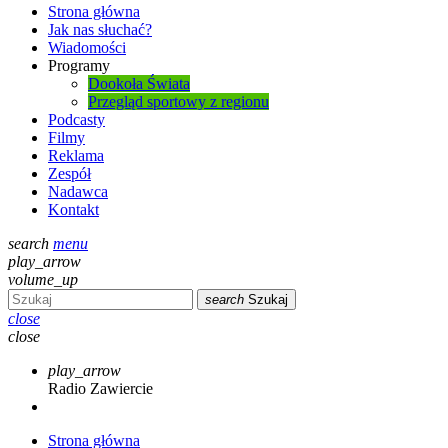
Strona główna
Jak nas słuchać?
Wiadomości
Programy
Dookoła Świata
Przegląd sportowy z regionu
Podcasty
Filmy
Reklama
Zespół
Nadawca
Kontakt
search
menu
play_arrow
volume_up
search
Szukaj
close
close
play_arrow
Radio Zawiercie
Strona główna