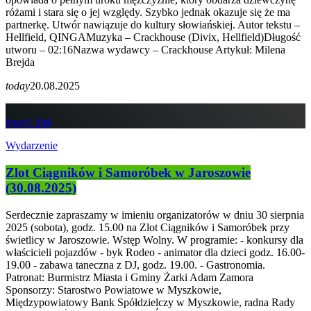
różami i stara się o jej względy. Szybko jednak okazuje się że ma
partnerkę. Utwór nawiązuje do kultury słowiańskiej. Autor tekstu –
Hellfield, QINGAMuzyka – Crackhouse (Divix, Hellfield)Długość
utworu – 02:16Nazwa wydawcy – Crackhouse Artykuł: Milena
Brejda
today
20.08.2025
insert_link
Wydarzenie
Zlot Ciągników i Samoróbek w Jaroszowie
(30.08.2025)
Serdecznie zapraszamy w imieniu organizatorów w dniu 30 sierpnia
2025 (sobota), godz. 15.00 na Zlot Ciągników i Samoróbek przy
świetlicy w Jaroszowie. Wstęp Wolny. W programie: - konkursy dla
właścicieli pojazdów - byk Rodeo - animator dla dzieci godz. 16.00-
19.00 - zabawa taneczna z DJ, godz. 19.00. - Gastronomia.
Patronat: Burmistrz Miasta i Gminy Żarki Adam Zamora
Sponsorzy: Starostwo Powiatowe w Myszkowie,
Międzypowiatowy Bank Spółdzielczy w Myszkowie, radna Rady