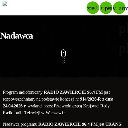
play_arr
search
menu
p
Nadawca
p
Program radiofoniczny
RADIO ZAWIERCIE
96.4 FM
jest
rozpowszechniany na podstawie koncesji nr
914/2026-R z dnia
24.04.2026 r.
wydanej przez Przewodniczącą Krajowej Rady
Radiofonii i Telewizji w Warszawie.
Nadawcą programu
RADIO ZAWIERCIE
96.4 FM
jest
TRANS-