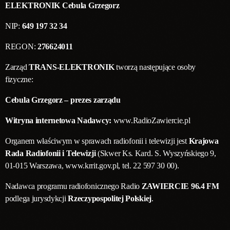
ELEKTRONIK Cebula Grzegorz
NIP:
649 197 32 34
REGON:
276624011
Zarząd
TRANS-ELEKTRONIK
tworzą następujące osoby
fizyczne:
Cebula Grzegorz – prezes zarządu
Witryna internetowa Nadawcy:
www.RadioZawiercie.pl
Organem właściwym w sprawach radiofonii i telewizji jest
Krajowa
Rada Radiofonii i Telewizji
(Skwer Ks. Kard. S. Wyszyńskiego 9,
01-015 Warszawa, www.krrit.gov.pl, tel. 22 597 30 00).
Nadawca programu radiofonicznego Radio
ZAWIERCIE
96.4 FM
podlega jurysdykcji
Rzeczypospolitej Polskiej
.