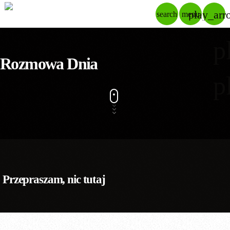
play_arr
search
menu
p
Rozmowa Dnia
p
Przepraszam, nic tutaj