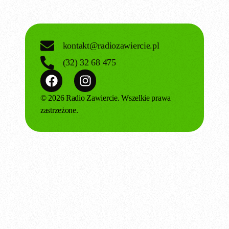
kontakt@radiozawiercie.pl
(32) 32 68 475
© 2026 Radio Zawiercie. Wszelkie prawa
zastrzeżone.