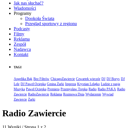
Jak nas słuchać?
Wiadomości
Programy
Dookoła Świata
Przegląd sportowy z regionu
Podcasty
Filmy
Reklama
Zespół
Nadawca
Kontakt
TAGI
Angelika Bąk
Bez Filtrów
ChicagoZawiercie
Czwartek wieczór
DJ
DJ Borys
DJ
Lele
DJ Paweł Ociepka
Gmina Żarki
Impreza
Krystian Lelątko
Ludzie z pasją
Muzyka
Paweł Ociepka
Premiera
Przemysław Trepka
Radio
Radio PAKA
Radio
Zawiercie
RadioZawiercie
Reklama
Rozmowa Dnia
Wydarzenie
Wywiad
Zawiercie
Żarki
Radio Zawiercie
11 Wyniki / Strona 1 z 2