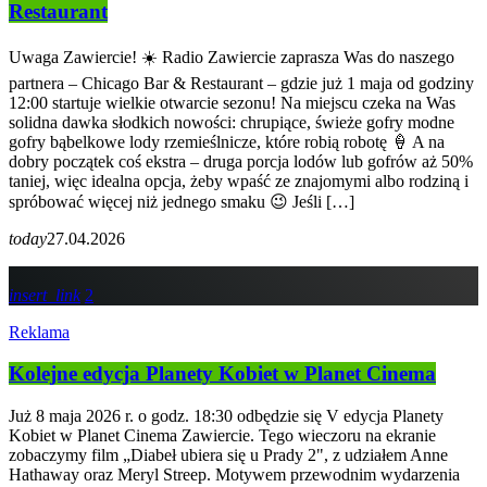
Restaurant
Uwaga Zawiercie! ☀️ Radio Zawiercie zaprasza Was do naszego
partnera – Chicago Bar & Restaurant – gdzie już 1 maja od godziny
12:00 startuje wielkie otwarcie sezonu! Na miejscu czeka na Was
solidna dawka słodkich nowości: chrupiące, świeże gofry modne
gofry bąbelkowe lody rzemieślnicze, które robią robotę 🍦 A na
dobry początek coś ekstra – druga porcja lodów lub gofrów aż 50%
taniej, więc idealna opcja, żeby wpaść ze znajomymi albo rodziną i
spróbować więcej niż jednego smaku 😉 Jeśli […]
today
27.04.2026
insert_link
2
Reklama
Kolejne edycja Planety Kobiet w Planet Cinema
Już 8 maja 2026 r. o godz. 18:30 odbędzie się V edycja Planety
Kobiet w Planet Cinema Zawiercie. Tego wieczoru na ekranie
zobaczymy film „Diabeł ubiera się u Prady 2", z udziałem Anne
Hathaway oraz Meryl Streep. Motywem przewodnim wydarzenia