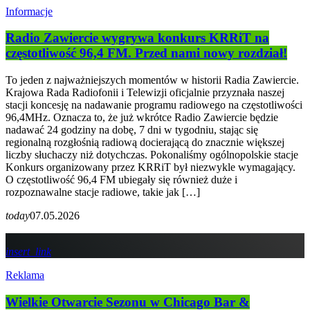
Informacje
Radio Zawiercie wygrywa konkurs KRRiT na
częstotliwość 96,4 FM. Przed nami nowy rozdział!
To jeden z najważniejszych momentów w historii Radia Zawiercie.
Krajowa Rada Radiofonii i Telewizji oficjalnie przyznała naszej
stacji koncesję na nadawanie programu radiowego na częstotliwości
96,4MHz. Oznacza to, że już wkrótce Radio Zawiercie będzie
nadawać 24 godziny na dobę, 7 dni w tygodniu, stając się
regionalną rozgłośnią radiową docierającą do znacznie większej
liczby słuchaczy niż dotychczas. Pokonaliśmy ogólnopolskie stacje
Konkurs organizowany przez KRRiT był niezwykle wymagający.
O częstotliwość 96,4 FM ubiegały się również duże i
rozpoznawalne stacje radiowe, takie jak […]
today
07.05.2026
insert_link
Reklama
Wielkie Otwarcie Sezonu w Chicago Bar &