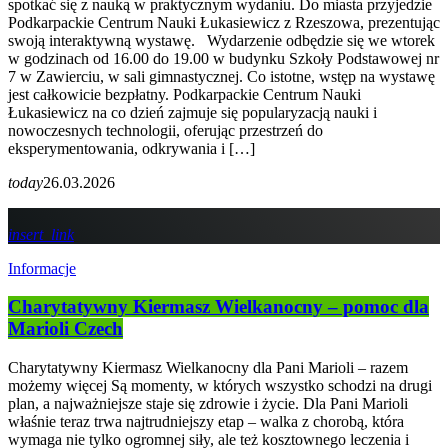
spotkać się z nauką w praktycznym wydaniu. Do miasta przyjedzie
Podkarpackie Centrum Nauki Łukasiewicz z Rzeszowa, prezentując
swoją interaktywną wystawę. Wydarzenie odbędzie się we wtorek
w godzinach od 16.00 do 19.00 w budynku Szkoły Podstawowej nr
7 w Zawierciu, w sali gimnastycznej. Co istotne, wstęp na wystawę
jest całkowicie bezpłatny. Podkarpackie Centrum Nauki
Łukasiewicz na co dzień zajmuje się popularyzacją nauki i
nowoczesnych technologii, oferując przestrzeń do
eksperymentowania, odkrywania i […]
today
26.03.2026
insert_link
Informacje
Charytatywny Kiermasz Wielkanocny – pomoc dla
Marioli Czech
Charytatywny Kiermasz Wielkanocny dla Pani Marioli – razem
możemy więcej Są momenty, w których wszystko schodzi na drugi
plan, a najważniejsze staje się zdrowie i życie. Dla Pani Marioli
właśnie teraz trwa najtrudniejszy etap – walka z chorobą, która
wymaga nie tylko ogromnej siły, ale też kosztownego leczenia i