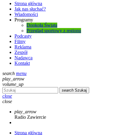
Strona główna
Jak nas słuchać?
Wiadomości
Programy
Dookoła Świata
Przegląd sportowy z regionu
Podcasty
Filmy
Reklama
Zespół
Nadawca
Kontakt
search
menu
play_arrow
volume_up
search
Szukaj
close
close
play_arrow
Radio Zawiercie
Strona główna