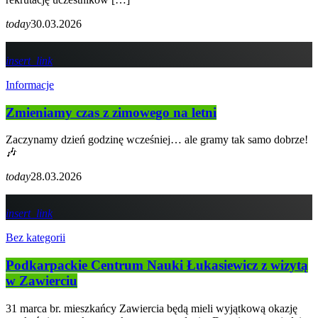
today
30.03.2026
insert_link
Informacje
Zmieniamy czas z zimowego na letni
Zaczynamy dzień godzinę wcześniej… ale gramy tak samo dobrze!
🎶
today
28.03.2026
insert_link
Bez kategorii
Podkarpackie Centrum Nauki Łukasiewicz z wizytą
w Zawierciu
31 marca br. mieszkańcy Zawiercia będą mieli wyjątkową okazję