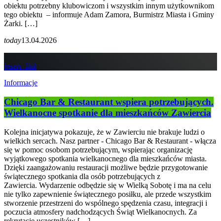
obiektu potrzebny klubowiczom i wszystkim innym użytkownikom
tego obiektu – informuje Adam Zamora, Burmistrz Miasta i Gminy
Żarki. […]
today
13.04.2026
insert_link
Informacje
Chicago Bar & Restaurant wspiera potrzebujących.
Wielkanocne spotkanie dla mieszkańców Zawiercia
Kolejna inicjatywa pokazuje, że w Zawierciu nie brakuje ludzi o
wielkich sercach. Nasz partner - Chicago Bar & Restaurant - włącza
się w pomoc osobom potrzebującym, wspierając organizację
wyjątkowego spotkania wielkanocnego dla mieszkańców miasta.
Dzięki zaangażowaniu restauracji możliwe będzie przygotowanie
świątecznego spotkania dla osób potrzebujących z
Zawiercia. Wydarzenie odbędzie się w Wielką Sobotę i ma na celu
nie tylko zapewnienie świątecznego posiłku, ale przede wszystkim
stworzenie przestrzeni do wspólnego spędzenia czasu, integracji i
poczucia atmosfery nadchodzących Świąt Wielkanocnych. Za
rekrutację uczestników […]