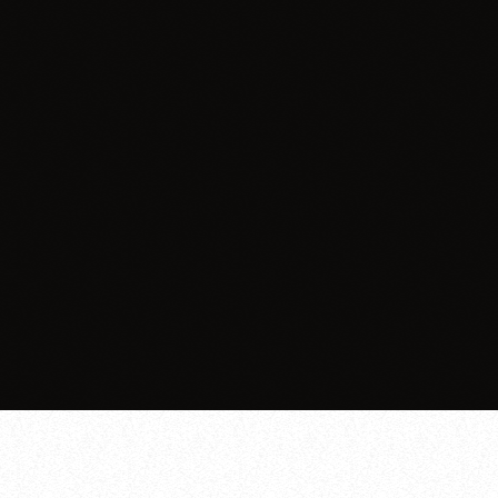
Święta
Wesołych Świąt Życzy Ekipa Radia
Zawiercie!
today
02.04.2026