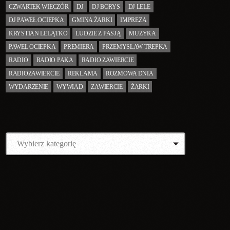
CZWARTEK WIECZÓR
DJ
DJ BORYS
DJ LELE
DJ PAWEŁ OCIEPKA
GMINA ŻARKI
IMPREZA
KRYSTIAN LELĄTKO
LUDZIE Z PASJĄ
MUZYKA
PAWEŁ OCIEPKA
PREMIERA
PRZEMYSŁAW TREPKA
RADIO
RADIO PAKA
RADIO ZAWIERCIE
RADIOZAWIERCIE
REKLAMA
ROZMOWA DNIA
WYDARZENIE
WYWIAD
ZAWIERCIE
ŻARKI
KATEGORIE
NAJCIEKAWSZE