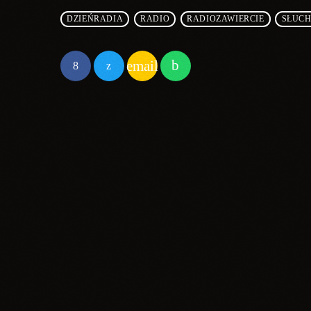
DZIEŃRADIA
RADIO
RADIOZAWIERCIE
SŁUCH
email
PODOBNE POSTY
insert_lin