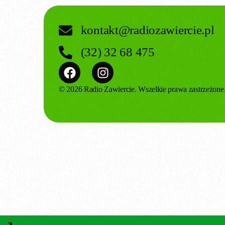
kontakt@radiozawiercie.pl
(32) 32 68 475
© 2026 Radio Zawiercie. Wszelkie prawa zastrzeżone