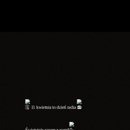
11 kwietnia to dzień radia
Świętujcie razem z nami!