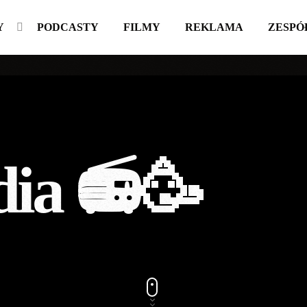
Y
PODCASTY
FILMY
REKLAMA
ZESPÓ
dia 📻🥳