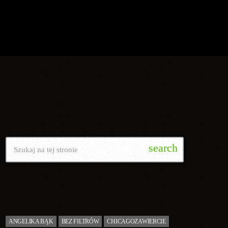
SZUKAJ
search
TAGI
ANGELIKA BĄK
BEZ FILTRÓW
CHICAGOZAWIERCIE