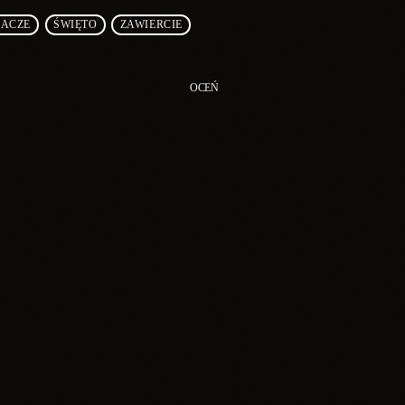
ACZE
ŚWIĘTO
ZAWIERCIE
OCEŃ
k
insert_link