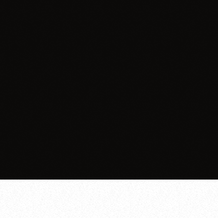
Informacje
Chicago Bar & Restaurant wspiera
potrzebujących. Wielkanocne spotkanie
dla mieszkańców Zawiercia
today
30.03.2026