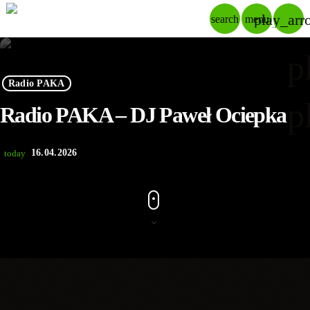
play_arr
search
menu
p
Radio PAKA
p
Radio PAKA – DJ Paweł Ociepka
16.04.2026
today