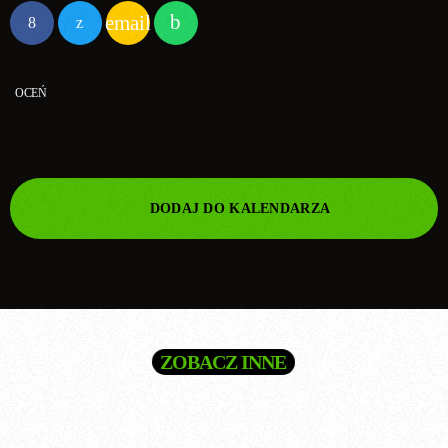
email
OCEŃ
DODAJ DO KALENDARZA
ZOBACZ INNE
today