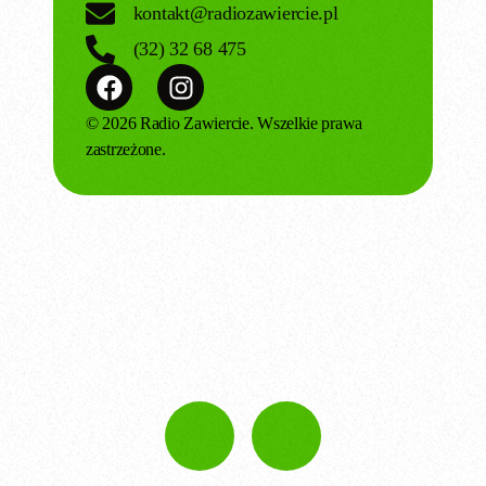
kontakt@radiozawiercie.pl
(32) 32 68 475
© 2026 Radio Zawiercie. Wszelkie prawa
zastrzeżone.