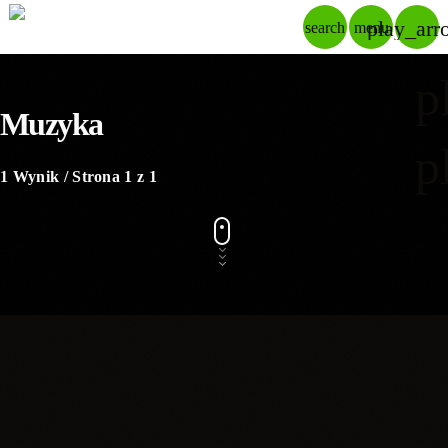
play_arr
search
menu
p
Muzyka
p
1 Wynik / Strona 1 z 1
19
MAR 2026
Łukasz Samburski