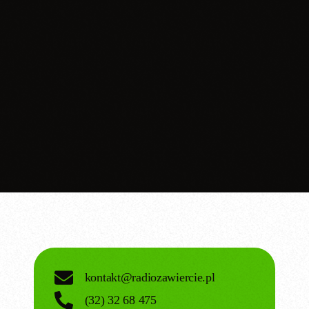
WIĘCEJ INFORMACJI
kontakt@radiozawiercie.pl
(32) 32 68 475