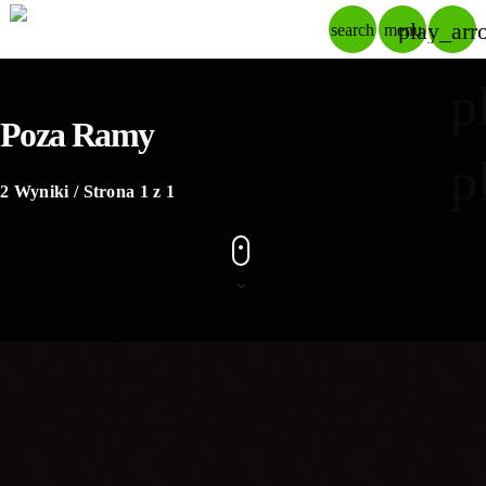
play_arr
search
menu
p
Poza Ramy
p
2 Wyniki / Strona 1 z 1
06
MAJ 2026
Zawiercie