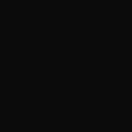
Poza Ramy
WIĘCEJ INFORMACJI
15
LIP 2026
Poza Ramy Bartłomiej Podsiadło &
Mateusz WIlk