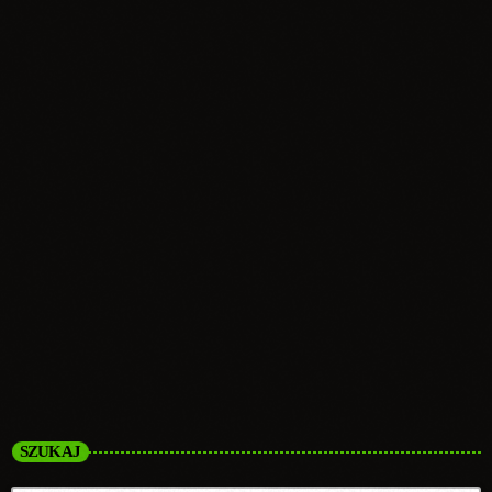
Informacje
VII ZAWODY MTB O PUCHAR
BURMISTRZA MIASTA I GMINY
OGRODZIENIEC Anny Pilarczyk Jurajska
Żmija
today
14.07.2026
2
SZUKAJ