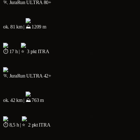
JuraRun ULTRA 80+
ok. 81 km |
1209 m
17 h |
3 pkt ITRA
JuraRun ULTRA 42+
ok. 42 km |
763 m
8,5 h |
2 pkt ITRA