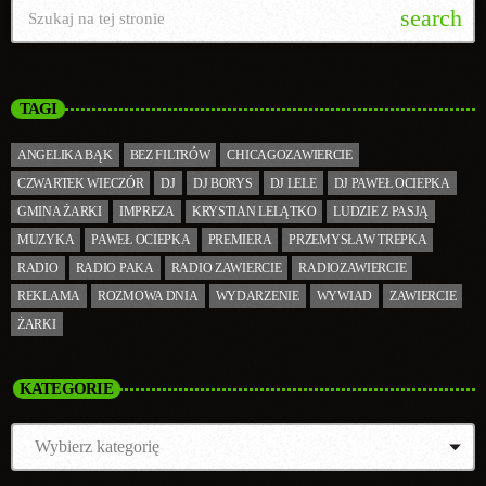
search
TAGI
ANGELIKA BĄK
BEZ FILTRÓW
CHICAGOZAWIERCIE
CZWARTEK WIECZÓR
DJ
DJ BORYS
DJ LELE
DJ PAWEŁ OCIEPKA
GMINA ŻARKI
IMPREZA
KRYSTIAN LELĄTKO
LUDZIE Z PASJĄ
MUZYKA
PAWEŁ OCIEPKA
PREMIERA
PRZEMYSŁAW TREPKA
RADIO
RADIO PAKA
RADIO ZAWIERCIE
RADIOZAWIERCIE
REKLAMA
ROZMOWA DNIA
WYDARZENIE
WYWIAD
ZAWIERCIE
ŻARKI
KATEGORIE