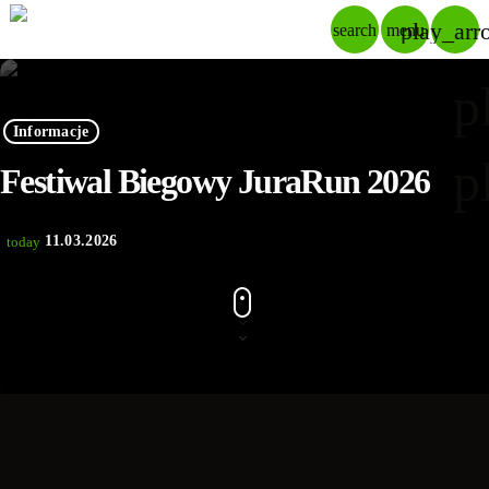
play_arr
search
menu
p
Informacje
p
Festiwal Biegowy JuraRun 2026
11.03.2026
today