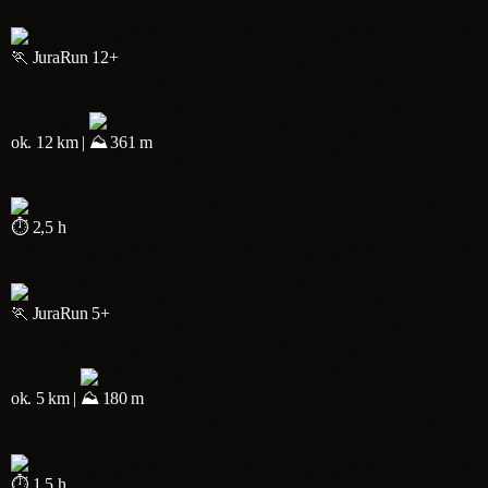
JuraRun 12+
ok. 12 km |
361 m
2,5 h
JuraRun 5+
ok. 5 km |
180 m
1,5 h