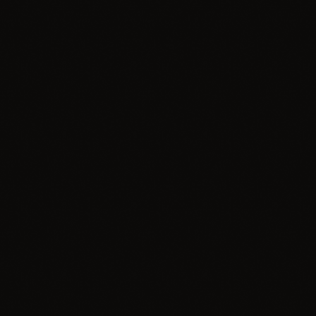
Wydarzenie
Piknik Trzech Winnic na Jurze już 8 sierpnia.
Połączenie lokalnych smaków, muzyki i jurajskiej
przyrody
today
16.07.2026
2
insert_link