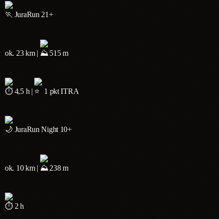
JuraRun 21+
ok. 23 km |
515 m
4,5 h |
1 pkt ITRA
JuraRun Night 10+
ok. 10 km |
238 m
2 h