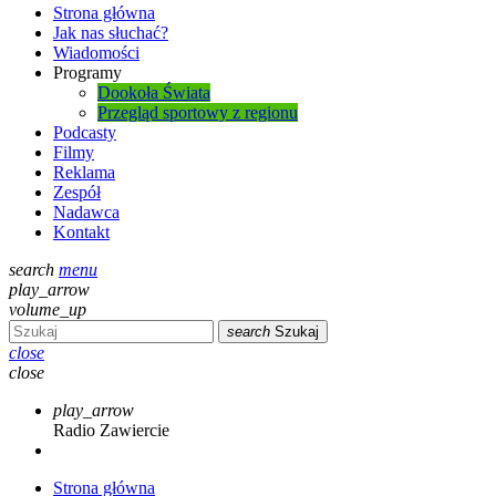
Strona główna
Jak nas słuchać?
Wiadomości
Programy
Dookoła Świata
Przegląd sportowy z regionu
Podcasty
Filmy
Reklama
Zespół
Nadawca
Kontakt
search
menu
play_arrow
volume_up
search
Szukaj
close
close
play_arrow
Radio Zawiercie
Strona główna