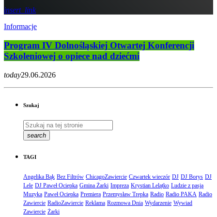
insert_link
Informacje
Program IV Dolnośląskiej Otwartej Konferencji
Szkoleniowej o opiece nad dziećmi
today
29.06.2026
Szukaj
search
TAGI
Angelika Bąk
Bez Filtrów
ChicagoZawiercie
Czwartek wieczór
DJ
DJ Borys
DJ
Lele
DJ Paweł Ociepka
Gmina Żarki
Impreza
Krystian Lelątko
Ludzie z pasją
Muzyka
Paweł Ociepka
Premiera
Przemysław Trepka
Radio
Radio PAKA
Radio
Zawiercie
RadioZawiercie
Reklama
Rozmowa Dnia
Wydarzenie
Wywiad
Zawiercie
Żarki