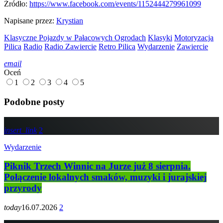
Źródło:
https://www.facebook.com/events/1152444279961099
Napisane przez:
Krystian
Klasyczne Pojazdy w Pałacowych Ogrodach
Klasyki
Motoryzacja
Pilica
Radio
Radio Zawiercie
Retro Pilica
Wydarzenie
Zawiercie
email
Oceń
1
2
3
4
5
Podobne posty
insert_link
2
Wydarzenie
Piknik Trzech Winnic na Jurze już 8 sierpnia.
Połączenie lokalnych smaków, muzyki i jurajskiej
przyrody
today
16.07.2026
2