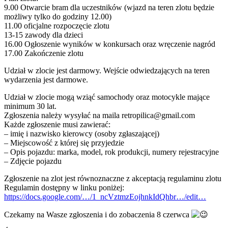
9.00 Otwarcie bram dla uczestników (wjazd na teren zlotu będzie
możliwy tylko do godziny 12.00)
11.00 oficjalne rozpoczęcie zlotu
13-15 zawody dla dzieci
16.00 Ogłoszenie wyników w konkursach oraz wręczenie nagród
17.00 Zakończenie zlotu
Udział w zlocie jest darmowy. Wejście odwiedzających na teren
wydarzenia jest darmowe.
Udział w zlocie mogą wziąć samochody oraz motocykle mające
minimum 30 lat.
Zgłoszenia należy wysyłać na maila retropilica@gmail.com
Każde zgłoszenie musi zawierać:
– imię i nazwisko kierowcy (osoby zgłaszającej)
– Miejscowość z której się przyjedzie
– Opis pojazdu: marka, model, rok produkcji, numery rejestracyjne
– Zdjęcie pojazdu
Zgłoszenie na zlot jest równoznaczne z akceptacją regulaminu zlotu
Regulamin dostępny w linku poniżej:
https://docs.google.com/…/1_ncVztmzEojhnkIdQhbr…/edit…
Czekamy na Wasze zgłoszenia i do zobaczenia 8 czerwca