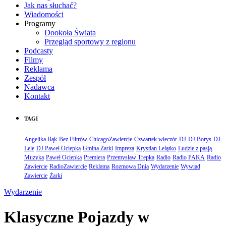
Jak nas słuchać?
Wiadomości
Programy
Dookoła Świata
Przegląd sportowy z regionu
Podcasty
Filmy
Reklama
Zespół
Nadawca
Kontakt
TAGI
Angelika Bąk
Bez Filtrów
ChicagoZawiercie
Czwartek wieczór
DJ
DJ Borys
DJ
Lele
DJ Paweł Ociepka
Gmina Żarki
Impreza
Krystian Lelątko
Ludzie z pasją
Muzyka
Paweł Ociepka
Premiera
Przemysław Trepka
Radio
Radio PAKA
Radio
Zawiercie
RadioZawiercie
Reklama
Rozmowa Dnia
Wydarzenie
Wywiad
Zawiercie
Żarki
Wydarzenie
Klasyczne Pojazdy w