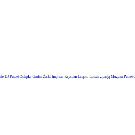
ele
DJ Paweł Ociepka
Gmina Żarki
Impreza
Krystian Lelątko
Ludzie z pasją
Muzyka
Paweł 