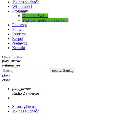
Jak nas słuchać?
Wiadomości
Programy
Dookoła Świata
Przegląd sportowy z regionu
Podcasty
Filmy
Reklama
Zespół
Nadawca
Kontakt
search
menu
play_arrow
volume_up
search
Szukaj
close
close
play_arrow
Radio Zawiercie
Strona główna
Jak nas słuchać?