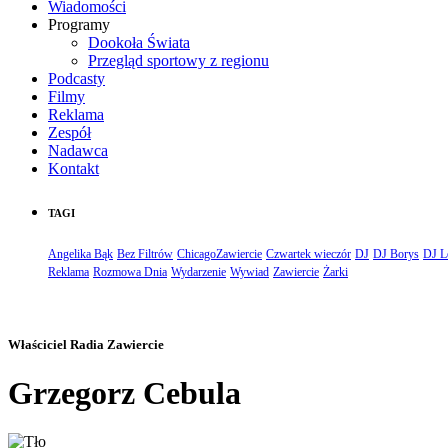
Wiadomości
Programy
Dookoła Świata
Przegląd sportowy z regionu
Podcasty
Filmy
Reklama
Zespół
Nadawca
Kontakt
TAGI
Angelika Bąk
Bez Filtrów
ChicagoZawiercie
Czwartek wieczór
DJ
DJ Borys
DJ L
Reklama
Rozmowa Dnia
Wydarzenie
Wywiad
Zawiercie
Żarki
Właściciel Radia Zawiercie
Grzegorz Cebula