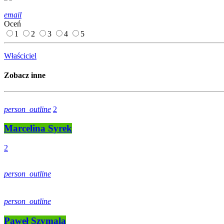
email
Oceń
1
2
3
4
5
Właściciel
Zobacz inne
person_outline
2
Marcelina Syrek
2
person_outline
person_outline
Paweł Szymala