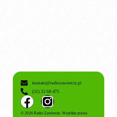
Rozmowa dnia
Rozmowa Dnia – Krystian Barnaś
today
11.07.2026
kontakt@radiozawiercie.pl
(32) 32 68 475
© 2026 Radio Zawiercie. Wszelkie prawa