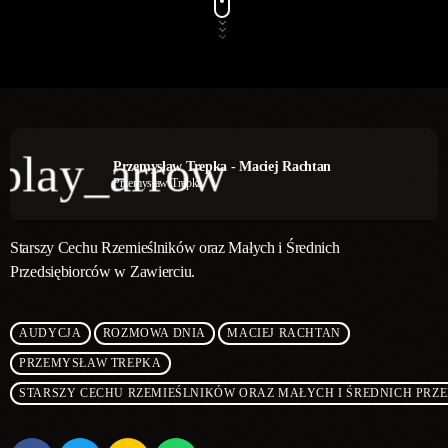
play_arrow
Przemysław Trepka - Maciej Rachtan
Przemysław Trepka
Starszy Cechu Rzemieślników oraz Małych i Średnich
Przedsiębiorców w Zawierciu.
AUDYCJA
ROZMOWA DNIA
MACIEJ RACHTAN
PRZEMYSŁAW TREPKA
STARSZY CECHU RZEMIEŚLNIKÓW ORAZ MAŁYCH I ŚREDNICH PRZ