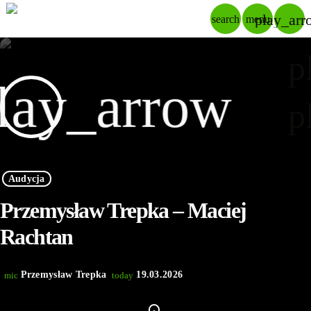
play_arr
search
menu
p
lay_arrow
p
Audycja
Przemysław Trepka – Maciej
Rachtan
Przemysław Trepka
19.03.2026
mic
today