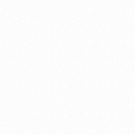
Rozmowa dnia
Rozmowa Dnia – Krzysztof Pałęga
today
17.07.2026