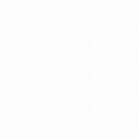
Radio PAKA
Radio PAKA – DJ Paweł Ociepka (16.07.2026)
today
16.07.2026