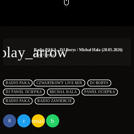
play_arrow
Radio PAKA - DJ Borys / Michał Hala (28.05.2026)
Paweł Ociepka
RADIO PAKA
CZWARTKOWY LIVE MIX
DJ BORYS
DJ PAWEŁ OCIEPKA
MICHAŁ HALA
PAWEŁ OCIEPKA
RADIO PAKA
RADIO ZAWIERCIE
email