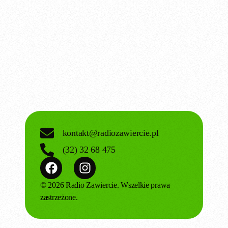
Radio PAKA – DJ Lele (09.07.2026)
today
09.07.2026
kontakt@radiozawiercie.pl
(32) 32 68 475
© 2026 Radio Zawiercie. Wszelkie prawa
zastrzeżone.