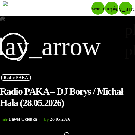
play_arr
search
menu
p
lay_arrow
p
Radio PAKA
Radio PAKA – DJ Borys / Michał
Hala (28.05.2026)
Paweł Ociepka
28.05.2026
mic
today