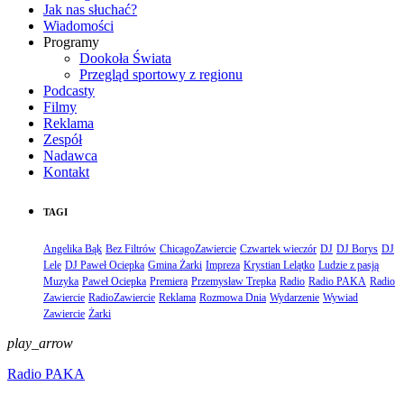
Jak nas słuchać?
Wiadomości
Programy
Dookoła Świata
Przegląd sportowy z regionu
Podcasty
Filmy
Reklama
Zespół
Nadawca
Kontakt
TAGI
Angelika Bąk
Bez Filtrów
ChicagoZawiercie
Czwartek wieczór
DJ
DJ Borys
DJ
Lele
DJ Paweł Ociepka
Gmina Żarki
Impreza
Krystian Lelątko
Ludzie z pasją
Muzyka
Paweł Ociepka
Premiera
Przemysław Trepka
Radio
Radio PAKA
Radio
Zawiercie
RadioZawiercie
Reklama
Rozmowa Dnia
Wydarzenie
Wywiad
Zawiercie
Żarki
play_arrow
Radio PAKA