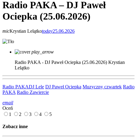
Radio PAKA – DJ Paweł
Ociepka (25.06.2026)
mic
Krystian Lelątko
today
25.06.2026
play_arrow
Radio PAKA - DJ Paweł Ociepka (25.06.2026)
Krystian
Lelątko
Radio PAKA
DJ Lele
DJ Paweł Ociepka
Muzyczny czwartek
Radio
PAKA
Radio Zawiercie
email
Oceń
1
2
3
4
5
Zobacz inne