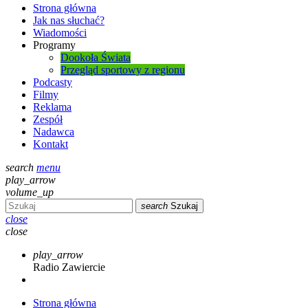
Strona główna
Jak nas słuchać?
Wiadomości
Programy
Dookoła Świata
Przegląd sportowy z regionu
Podcasty
Filmy
Reklama
Zespół
Nadawca
Kontakt
search
menu
play_arrow
volume_up
search
Szukaj
close
close
play_arrow
Radio Zawiercie
Strona główna