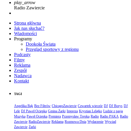
play_arrow
Radio Zawiercie
Strona główna
Jak nas słuchać?
Wiadomości
Programy
Dookoła Świata
Przegląd sportowy z regionu
Podcasty
Filmy
Reklama
Zespół
Nadawca
Kontakt
TAGI
Angelika Bąk
Bez Filtrów
ChicagoZawiercie
Czwartek wieczór
DJ
DJ Borys
DJ
Lele
DJ Paweł Ociepka
Gmina Żarki
Impreza
Krystian Lelątko
Ludzie z pasją
Muzyka
Paweł Ociepka
Premiera
Przemysław Trepka
Radio
Radio PAKA
Radio
Zawiercie
RadioZawiercie
Reklama
Rozmowa Dnia
Wydarzenie
Wywiad
Zawiercie
Żarki