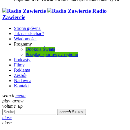
Radio
Zawiercie
Strona główna
Jak nas słuchać?
Wiadomości
Programy
Dookoła Świata
Przegląd sportowy z regionu
Podcasty
Filmy
Reklama
Zespół
Nadawca
Kontakt
search
menu
play_arrow
volume_up
search
Szukaj
close
close