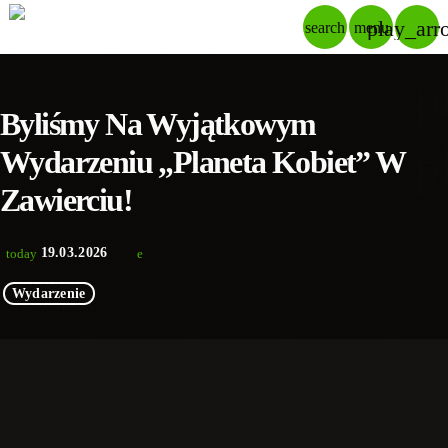
play_arr
search
menu
p
Byliśmy Na Wyjątkowym
p
Wydarzeniu „Planeta Kobiet” W
Zawierciu!
19.03.2026
today
Wydarzenie