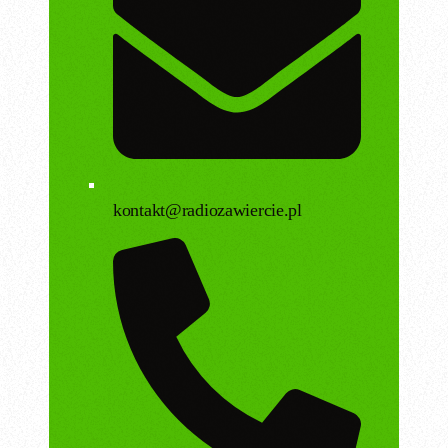
kontakt@radiozawiercie.pl