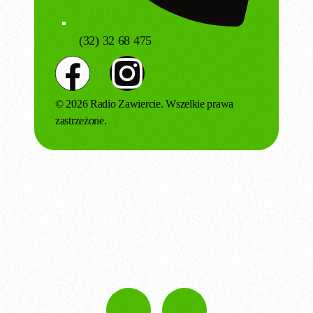
(32) 32 68 475
© 2026 Radio Zawiercie. Wszelkie prawa
zastrzeżone.