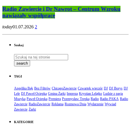
Radio Zawiercie i Dr Nawrot – Centrum Wzroku
nawiązały współpracę
today
01.07.2026
2
Szukaj
search
TAGI
Angelika Bąk
Bez Filtrów
ChicagoZawiercie
Czwartek wieczór
DJ
DJ Borys
DJ
Lele
DJ Paweł Ociepka
Gmina Żarki
Impreza
Krystian Lelątko
Ludzie z pasją
Muzyka
Paweł Ociepka
Premiera
Przemysław Trepka
Radio
Radio PAKA
Radio
Zawiercie
RadioZawiercie
Reklama
Rozmowa Dnia
Wydarzenie
Wywiad
Zawiercie
Żarki
KATEGORIE