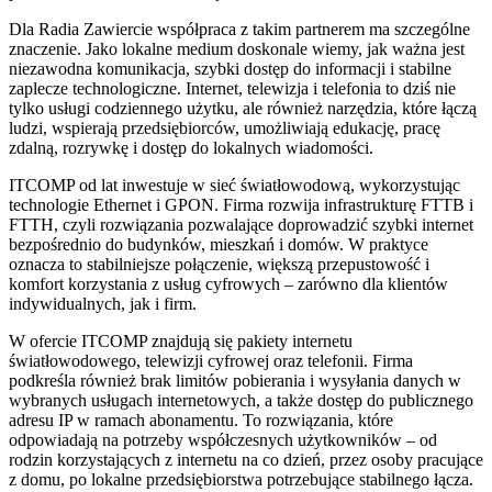
Dla Radia Zawiercie współpraca z takim partnerem ma szczególne
znaczenie. Jako lokalne medium doskonale wiemy, jak ważna jest
niezawodna komunikacja, szybki dostęp do informacji i stabilne
zaplecze technologiczne. Internet, telewizja i telefonia to dziś nie
tylko usługi codziennego użytku, ale również narzędzia, które łączą
ludzi, wspierają przedsiębiorców, umożliwiają edukację, pracę
zdalną, rozrywkę i dostęp do lokalnych wiadomości.
ITCOMP od lat inwestuje w sieć światłowodową, wykorzystując
technologie Ethernet i GPON. Firma rozwija infrastrukturę FTTB i
FTTH, czyli rozwiązania pozwalające doprowadzić szybki internet
bezpośrednio do budynków, mieszkań i domów. W praktyce
oznacza to stabilniejsze połączenie, większą przepustowość i
komfort korzystania z usług cyfrowych – zarówno dla klientów
indywidualnych, jak i firm.
W ofercie ITCOMP znajdują się pakiety internetu
światłowodowego, telewizji cyfrowej oraz telefonii. Firma
podkreśla również brak limitów pobierania i wysyłania danych w
wybranych usługach internetowych, a także dostęp do publicznego
adresu IP w ramach abonamentu. To rozwiązania, które
odpowiadają na potrzeby współczesnych użytkowników – od
rodzin korzystających z internetu na co dzień, przez osoby pracujące
z domu, po lokalne przedsiębiorstwa potrzebujące stabilnego łącza.