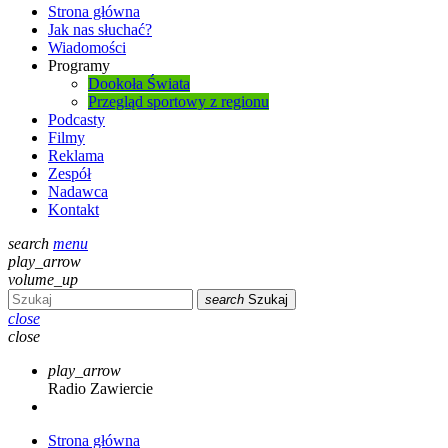
Strona główna
Jak nas słuchać?
Wiadomości
Programy
Dookoła Świata
Przegląd sportowy z regionu
Podcasty
Filmy
Reklama
Zespół
Nadawca
Kontakt
search
menu
play_arrow
volume_up
search
Szukaj
close
close
play_arrow
Radio Zawiercie
Strona główna