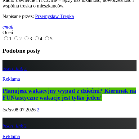
Radio Zawiercie i ITCOMP – łączy nas lokalność, nowoczesność i
wspólna troska o mieszkańców.
Napisane przez:
Przemysław Trepka
email
Oceń
1
2
3
4
5
Podobne posty
insert_link
2
Reklama
Planujesz wakacyjny wypad z dziećmi? Kierunek na
FUNtastyczne wakacje jest tylko jeden!
today
08.07.2026
2
insert_link
2
Reklama