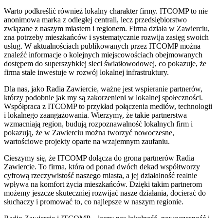
Warto podkreślić również lokalny charakter firmy. ITCOMP to nie
anonimowa marka z odległej centrali, lecz przedsiębiorstwo
związane z naszym miastem i regionem. Firma działa w Zawierciu,
zna potrzeby mieszkańców i systematycznie rozwija zasięg swoich
usług. W aktualnościach publikowanych przez ITCOMP można
znaleźć informacje o kolejnych miejscowościach obejmowanych
dostępem do superszybkiej sieci światłowodowej, co pokazuje, że
firma stale inwestuje w rozwój lokalnej infrastruktury.
Dla nas, jako Radia Zawiercie, ważne jest wspieranie partnerów,
którzy podobnie jak my są zakorzenieni w lokalnej społeczności.
Współpraca z ITCOMP to przykład połączenia mediów, technologii
i lokalnego zaangażowania. Wierzymy, że takie partnerstwa
wzmacniają region, budują rozpoznawalność lokalnych firm i
pokazują, że w Zawierciu można tworzyć nowoczesne,
wartościowe projekty oparte na wzajemnym zaufaniu.
Cieszymy się, że ITCOMP dołącza do grona partnerów Radia
Zawiercie. To firma, która od ponad dwóch dekad współtworzy
cyfrową rzeczywistość naszego miasta, a jej działalność realnie
wpływa na komfort życia mieszkańców. Dzięki takim partnerom
możemy jeszcze skuteczniej rozwijać nasze działania, docierać do
słuchaczy i promować to, co najlepsze w naszym regionie.