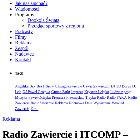
Jak nas słuchać?
Wiadomości
Programy
Dookoła Świata
Przegląd sportowy z regionu
Podcasty
Filmy
Reklama
Zespół
Nadawca
Kontakt
TAGI
Angelika Bąk
Bez Filtrów
ChicagoZawiercie
Czwartek wieczór
DJ
DJ Borys
DJ
Lele
DJ Paweł Ociepka
Gmina Żarki
Impreza
Krystian Lelątko
Ludzie z pasją
Muzyka
Paweł Ociepka
Premiera
Przemysław Trepka
Radio
Radio PAKA
Radio
Zawiercie
RadioZawiercie
Reklama
Rozmowa Dnia
Wydarzenie
Wywiad
Zawiercie
Żarki
Reklama
Radio Zawiercie i ITCOMP –