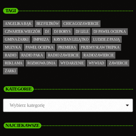
TAGI
ANGELIKA BĄK
BEZ FILTRÓW
CHICAGOZAWIERCIE
CZWARTEK WIECZÓR
DJ
DJ BORYS
DJ LELE
DJ PAWEŁ OCIEPKA
GMINA ŻARKI
IMPREZA
KRYSTIAN LELĄTKO
LUDZIE Z PASJĄ
MUZYKA
PAWEŁ OCIEPKA
PREMIERA
PRZEMYSŁAW TREPKA
RADIO
RADIO PAKA
RADIO ZAWIERCIE
RADIOZAWIERCIE
REKLAMA
ROZMOWA DNIA
WYDARZENIE
WYWIAD
ZAWIERCIE
ŻARKI
KATEGORIE
NAJCIEKAWSZE