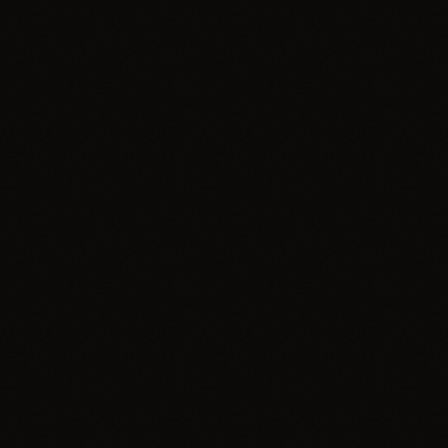
Informacje
VII ZAWODY MTB O PUCHAR
BURMISTRZA MIASTA I GMINY
OGRODZIENIEC Anny Pilarczyk Jurajska
Żmija
today
14.07.2026
2
insert_link