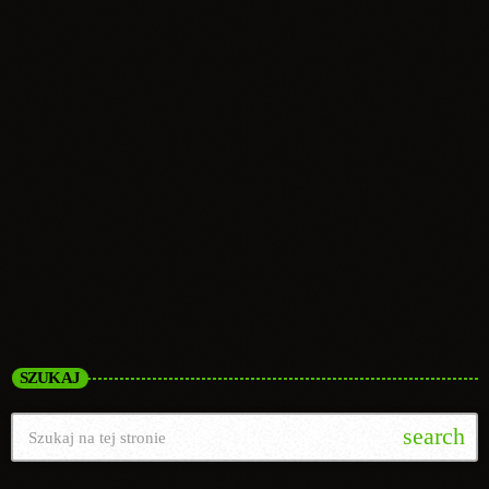
Informacje
Od dziecięcego marzenia do Radia Zawiercie 96,4
FM Rozmowa z Grzegorzem Cebulą,
właścicielem Radia Zawiercie
today
11.07.2026
2
SZUKAJ
search