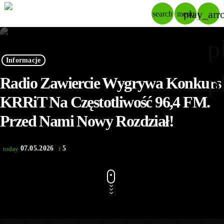
play_arr
search
menu
p
Informacje
p
Radio Zawiercie Wygrywa Konkurs
KRRiT Na Częstotliwość 96,4 FM.
Przed Nami Nowy Rozdział!
07.05.2026
5
today