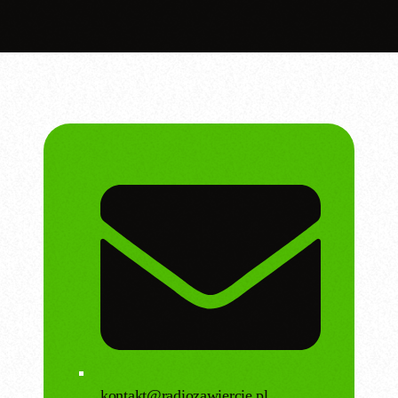
kontakt@radiozawiercie.pl