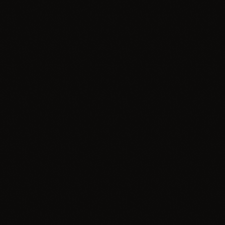
Wydarzenie
115 lat od wynalezienia kosmetyku. NIVEA –
KREM, KTÓRY ZNA CAŁY ŚWIAT!