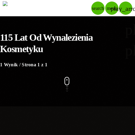
play_arr
search
menu
p
115 Lat Od Wynalezienia
p
Kosmetyku
1 Wynik / Strona 1 z 1
insert_link