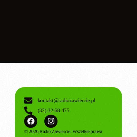
today
06.10.2025
kontakt@radiozawiercie.pl
(32) 32 68 475
© 2026 Radio Zawiercie. Wszelkie prawa