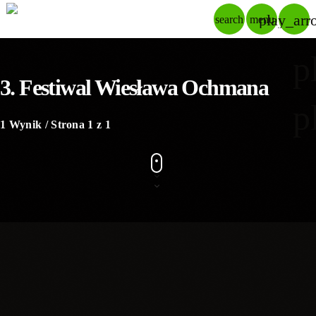
play_arr
search
menu
p
3. Festiwal Wiesława Ochmana
p
1 Wynik / Strona 1 z 1
insert_link