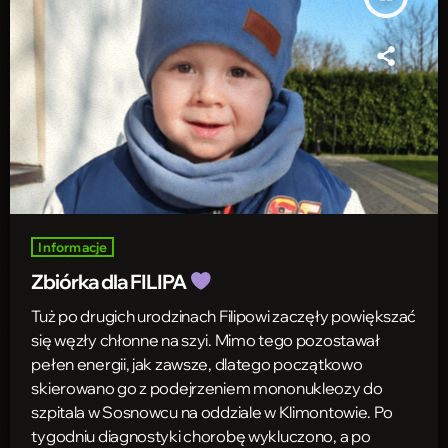
Informacje
Zbiórka dla FILIPA
Tuż po drugich urodzinach Filipowi zaczęły powiększać
się węzły chłonne na szyi. Mimo tego pozostawał
pełen energii, jak zawsze, dlatego początkowo
skierowano go z podejrzeniem mononukleozy do
szpitala w Sosnowcu na oddziale w Klimontowie. Po
tygodniu diagnostyki chorobę wykluczono, a po