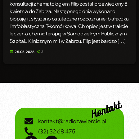
konsultacji z hematologiem Filip został przewieziony 8
kwietnia do Zabrza. Następnego dnia wykonano
biopsję i usłyszano ostateczne rozpoznanie: białaczka
limfoblastyczna T-komórkowa. Chłopiec jest w trakcie
leczenia chemioterapią w Samodzielnym Publicznym
Szpitalu Klinicznym nr 1 w Zabrzu. Filip jest bardzo […]
today
25.05.2026
2
kontakt@radiozawiercie.pl
(32) 32 68 475