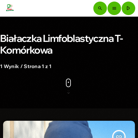
play_arrow
search
menu
Białaczka Limfoblastyczna T-
Komórkowa
1 Wynik / Strona 1 z 1
insert_link