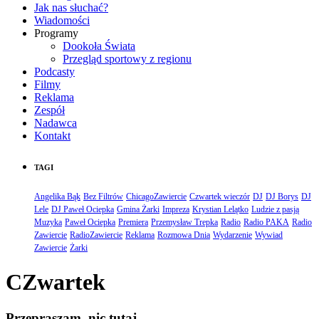
Jak nas słuchać?
Wiadomości
Programy
Dookoła Świata
Przegląd sportowy z regionu
Podcasty
Filmy
Reklama
Zespół
Nadawca
Kontakt
TAGI
Angelika Bąk
Bez Filtrów
ChicagoZawiercie
Czwartek wieczór
DJ
DJ Borys
DJ
Lele
DJ Paweł Ociepka
Gmina Żarki
Impreza
Krystian Lelątko
Ludzie z pasją
Muzyka
Paweł Ociepka
Premiera
Przemysław Trepka
Radio
Radio PAKA
Radio
Zawiercie
RadioZawiercie
Reklama
Rozmowa Dnia
Wydarzenie
Wywiad
Zawiercie
Żarki
CZwartek
Przepraszam, nic tutaj