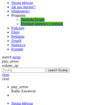
Strona główna
Jak nas słuchać?
Wiadomości
Programy
Dookoła Świata
Przegląd sportowy z regionu
Podcasty
Filmy
Reklama
Zespół
Nadawca
Kontakt
search
menu
play_arrow
volume_up
search
Szukaj
close
close
play_arrow
Radio Zawiercie
Strona główna