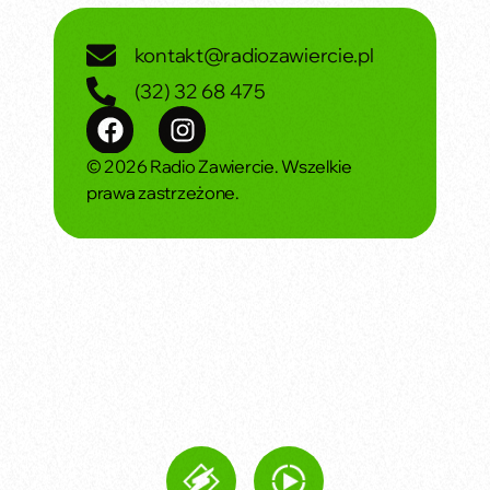
kontakt@radiozawiercie.pl
(32) 32 68 475
© 2026 Radio Zawiercie. Wszelkie
prawa zastrzeżone.