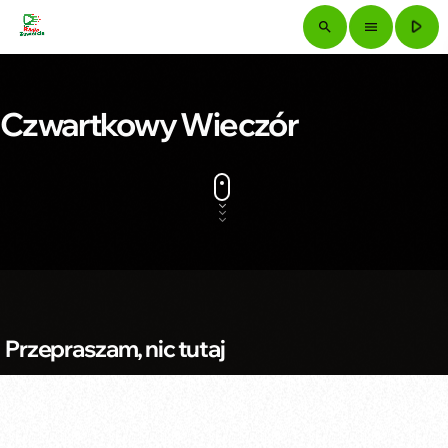
play_arrow
search
menu
Czwartkowy Wieczór
Przepraszam, nic tutaj