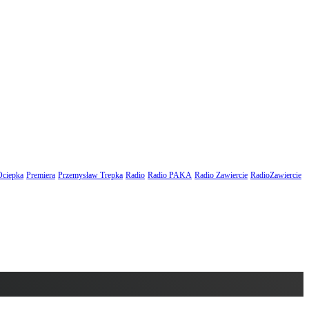
Ociepka
Premiera
Przemysław Trepka
Radio
Radio PAKA
Radio Zawiercie
RadioZawiercie