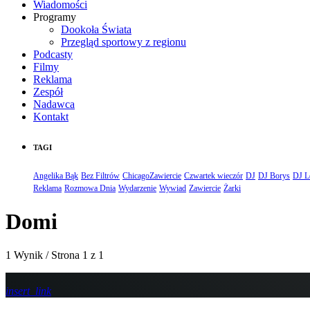
Wiadomości
Programy
Dookoła Świata
Przegląd sportowy z regionu
Podcasty
Filmy
Reklama
Zespół
Nadawca
Kontakt
TAGI
Angelika Bąk
Bez Filtrów
ChicagoZawiercie
Czwartek wieczór
DJ
DJ Borys
DJ L
Reklama
Rozmowa Dnia
Wydarzenie
Wywiad
Zawiercie
Żarki
Domi
1 Wynik / Strona 1 z 1
insert_link