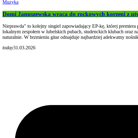
Muzyka
Domi Januszewska wraca do rockowych korzeni z u
Nieprawda" to kolejny singiel zapowiadający EP-kę, której premiera 
lokalnym zespołem w lubelskich pubach, studenckich klubach oraz na w
naturalnie. W brzmieniu gitar odnajduje najbardziej adekwatny nośni
today
31.03.2026