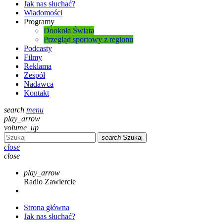
Jak nas słuchać?
Wiadomości
Programy
Dookoła Świata
Przegląd sportowy z regionu
Podcasty
Filmy
Reklama
Zespół
Nadawca
Kontakt
search
menu
play_arrow
volume_up
search
Szukaj
close
close
play_arrow
Radio Zawiercie
Strona główna
Jak nas słuchać?