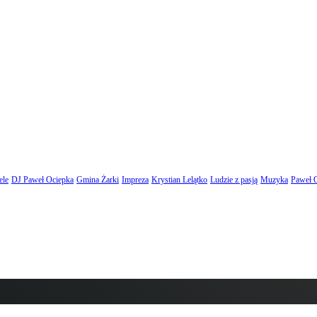
ele
DJ Paweł Ociepka
Gmina Żarki
Impreza
Krystian Lelątko
Ludzie z pasją
Muzyka
Paweł 