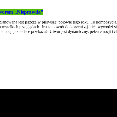
tworem „Nieprawda”
planowana jest jeszcze w pierwszej połowie tego roku. To kompozycja, 
szelkich przeglądach. Jest to powrót do korzeni z jakich wywodzi się a
k emocji jakie chce przekazać. Utwór jest dynamiczny, pełen emocji i 