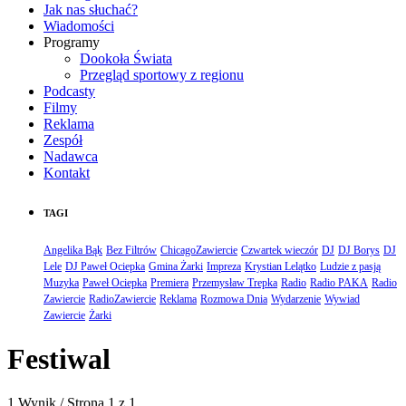
Jak nas słuchać?
Wiadomości
Programy
Dookoła Świata
Przegląd sportowy z regionu
Podcasty
Filmy
Reklama
Zespół
Nadawca
Kontakt
TAGI
Angelika Bąk
Bez Filtrów
ChicagoZawiercie
Czwartek wieczór
DJ
DJ Borys
DJ
Lele
DJ Paweł Ociepka
Gmina Żarki
Impreza
Krystian Lelątko
Ludzie z pasją
Muzyka
Paweł Ociepka
Premiera
Przemysław Trepka
Radio
Radio PAKA
Radio
Zawiercie
RadioZawiercie
Reklama
Rozmowa Dnia
Wydarzenie
Wywiad
Zawiercie
Żarki
Festiwal
1 Wynik / Strona 1 z 1