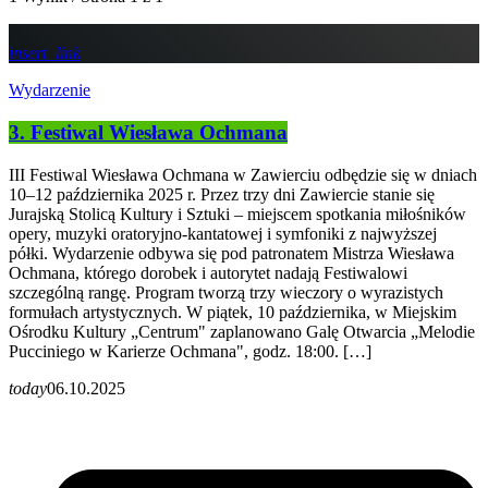
insert_link
Wydarzenie
3. Festiwal Wiesława Ochmana
III Festiwal Wiesława Ochmana w Zawierciu odbędzie się w dniach
10–12 października 2025 r. Przez trzy dni Zawiercie stanie się
Jurajską Stolicą Kultury i Sztuki – miejscem spotkania miłośników
opery, muzyki oratoryjno-kantatowej i symfoniki z najwyższej
półki. Wydarzenie odbywa się pod patronatem Mistrza Wiesława
Ochmana, którego dorobek i autorytet nadają Festiwalowi
szczególną rangę. Program tworzą trzy wieczory o wyrazistych
formułach artystycznych. W piątek, 10 października, w Miejskim
Ośrodku Kultury „Centrum" zaplanowano Galę Otwarcia „Melodie
Pucciniego w Karierze Ochmana", godz. 18:00. […]
today
06.10.2025