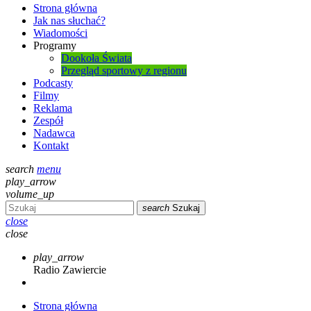
Strona główna
Jak nas słuchać?
Wiadomości
Programy
Dookoła Świata
Przegląd sportowy z regionu
Podcasty
Filmy
Reklama
Zespół
Nadawca
Kontakt
search
menu
play_arrow
volume_up
search
Szukaj
close
close
play_arrow
Radio Zawiercie
Strona główna