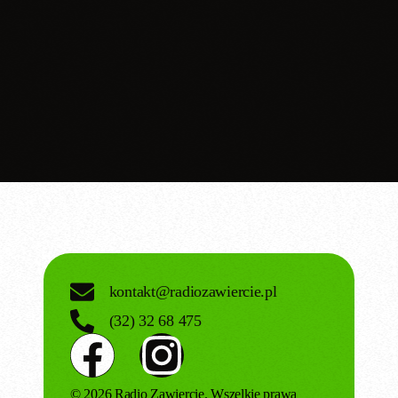
today
25.05.2026
2
kontakt@radiozawiercie.pl
(32) 32 68 475
© 2026 Radio Zawiercie. Wszelkie prawa