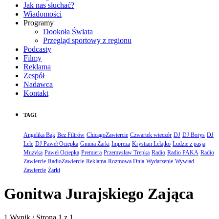
Jak nas słuchać?
Wiadomości
Programy
Dookoła Świata
Przegląd sportowy z regionu
Podcasty
Filmy
Reklama
Zespół
Nadawca
Kontakt
TAGI
Angelika Bąk
Bez Filtrów
ChicagoZawiercie
Czwartek wieczór
DJ
DJ Borys
DJ
Lele
DJ Paweł Ociepka
Gmina Żarki
Impreza
Krystian Lelątko
Ludzie z pasją
Muzyka
Paweł Ociepka
Premiera
Przemysław Trepka
Radio
Radio PAKA
Radio
Zawiercie
RadioZawiercie
Reklama
Rozmowa Dnia
Wydarzenie
Wywiad
Zawiercie
Żarki
Gonitwa Jurajskiego Zająca
1 Wynik / Strona 1 z 1