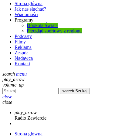
Strona główna
Jak nas słuchać?
Wiadomości
Programy
Dookoła Świata
Przegląd sportowy z regionu
Podcasty
Filmy
Reklama
Zespół
Nadawca
Kontakt
search
menu
play_arrow
volume_up
search
Szukaj
close
close
play_arrow
Radio Zawiercie
Strona główna