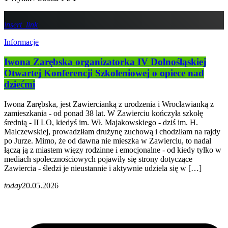
insert_link
Informacje
Iwona Zarębska organizatorka IV Dolnośląskiej
Otwartej Konferencji Szkoleniowej o opiece nad
dziećmi
Iwona Zarębska, jest Zawiercianką z urodzenia i Wrocławianką z
zamieszkania - od ponad 38 lat. W Zawierciu kończyła szkołę
średnią - II LO, kiedyś im. Wł. Majakowskiego - dziś im. H.
Malczewskiej, prowadziłam drużynę zuchową i chodziłam na rajdy
po Jurze. Mimo, że od dawna nie mieszka w Zawierciu, to nadal
łączą ją z miastem więzy rodzinne i emocjonalne - od kiedy tylko w
mediach społecznościowych pojawiły się strony dotyczące
Zawiercia - śledzi je nieustannie i aktywnie udziela się w […]
today
20.05.2026