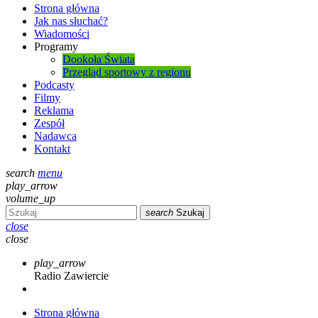
Strona główna
Jak nas słuchać?
Wiadomości
Programy
Dookoła Świata
Przegląd sportowy z regionu
Podcasty
Filmy
Reklama
Zespół
Nadawca
Kontakt
search
menu
play_arrow
volume_up
search
Szukaj
close
close
play_arrow
Radio Zawiercie
Strona główna