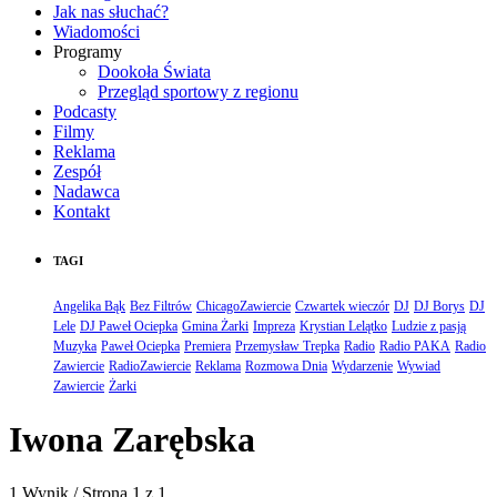
Jak nas słuchać?
Wiadomości
Programy
Dookoła Świata
Przegląd sportowy z regionu
Podcasty
Filmy
Reklama
Zespół
Nadawca
Kontakt
TAGI
Angelika Bąk
Bez Filtrów
ChicagoZawiercie
Czwartek wieczór
DJ
DJ Borys
DJ
Lele
DJ Paweł Ociepka
Gmina Żarki
Impreza
Krystian Lelątko
Ludzie z pasją
Muzyka
Paweł Ociepka
Premiera
Przemysław Trepka
Radio
Radio PAKA
Radio
Zawiercie
RadioZawiercie
Reklama
Rozmowa Dnia
Wydarzenie
Wywiad
Zawiercie
Żarki
Iwona Zarębska
1 Wynik / Strona 1 z 1