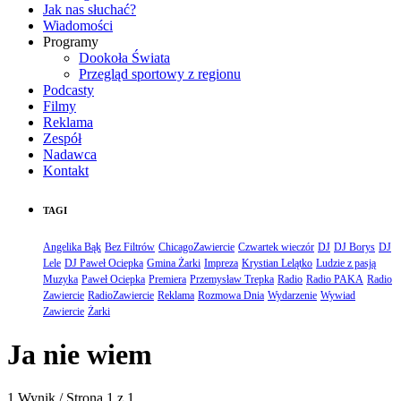
Jak nas słuchać?
Wiadomości
Programy
Dookoła Świata
Przegląd sportowy z regionu
Podcasty
Filmy
Reklama
Zespół
Nadawca
Kontakt
TAGI
Angelika Bąk
Bez Filtrów
ChicagoZawiercie
Czwartek wieczór
DJ
DJ Borys
DJ
Lele
DJ Paweł Ociepka
Gmina Żarki
Impreza
Krystian Lelątko
Ludzie z pasją
Muzyka
Paweł Ociepka
Premiera
Przemysław Trepka
Radio
Radio PAKA
Radio
Zawiercie
RadioZawiercie
Reklama
Rozmowa Dnia
Wydarzenie
Wywiad
Zawiercie
Żarki
Ja nie wiem
1 Wynik / Strona 1 z 1