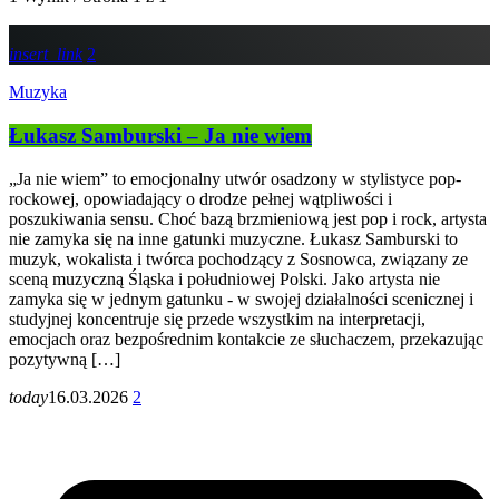
insert_link
2
Muzyka
Łukasz Samburski – Ja nie wiem
„Ja nie wiem” to emocjonalny utwór osadzony w stylistyce pop-
rockowej, opowiadający o drodze pełnej wątpliwości i
poszukiwania sensu. Choć bazą brzmieniową jest pop i rock, artysta
nie zamyka się na inne gatunki muzyczne. Łukasz Samburski to
muzyk, wokalista i twórca pochodzący z Sosnowca, związany ze
sceną muzyczną Śląska i południowej Polski. Jako artysta nie
zamyka się w jednym gatunku - w swojej działalności scenicznej i
studyjnej koncentruje się przede wszystkim na interpretacji,
emocjach oraz bezpośrednim kontakcie ze słuchaczem, przekazując
pozytywną […]
today
16.03.2026
2