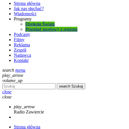
Strona główna
Jak nas słuchać?
Wiadomości
Programy
Dookoła Świata
Przegląd sportowy z regionu
Podcasty
Filmy
Reklama
Zespół
Nadawca
Kontakt
search
menu
play_arrow
volume_up
search
Szukaj
close
close
play_arrow
Radio Zawiercie
Strona główna