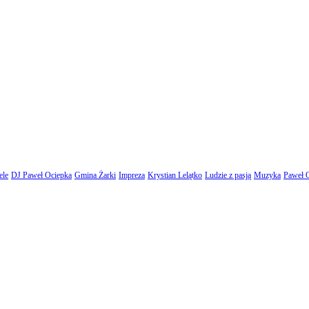
ele
DJ Paweł Ociepka
Gmina Żarki
Impreza
Krystian Lelątko
Ludzie z pasją
Muzyka
Paweł 