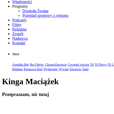
Wiadomości
Programy
Dookoła Świata
Przegląd sportowy z regionu
Podcasty
Filmy
Reklama
Zespół
Nadawca
Kontakt
TAGI
Angelika Bąk
Bez Filtrów
ChicagoZawiercie
Czwartek wieczór
DJ
DJ Borys
DJ L
Reklama
Rozmowa Dnia
Wydarzenie
Wywiad
Zawiercie
Żarki
Kinga Maciążek
Przepraszam, nic tutaj