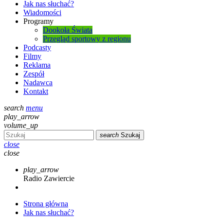
Jak nas słuchać?
Wiadomości
Programy
Dookoła Świata
Przegląd sportowy z regionu
Podcasty
Filmy
Reklama
Zespół
Nadawca
Kontakt
search
menu
play_arrow
volume_up
search
Szukaj
close
close
play_arrow
Radio Zawiercie
Strona główna
Jak nas słuchać?