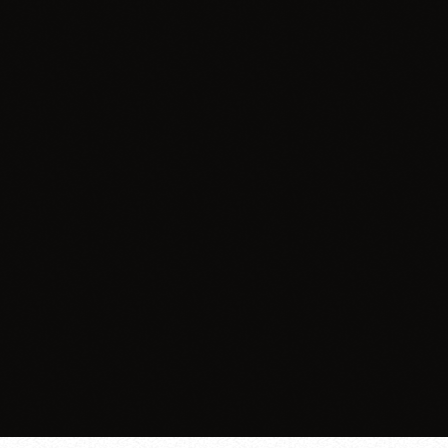
Informacje
Przedsiębiorco, przygotuj się na KSeF.
today
29.01.2026