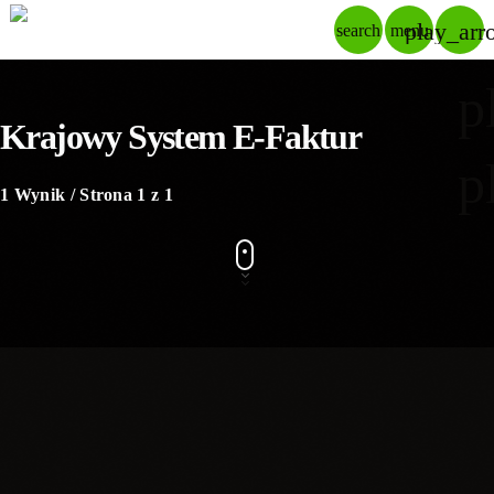
play_arr
search
menu
p
Krajowy System E-Faktur
p
1 Wynik / Strona 1 z 1
insert_link