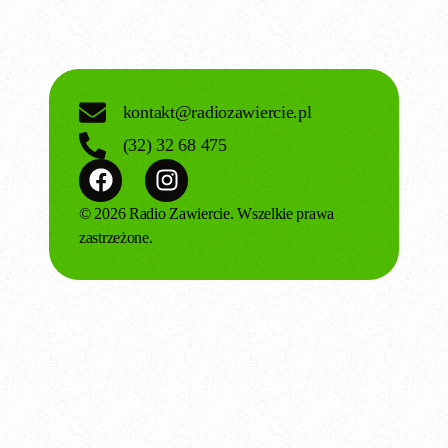
kontakt@radiozawiercie.pl
(32) 32 68 475
© 2026 Radio Zawiercie. Wszelkie prawa
zastrzeżone.