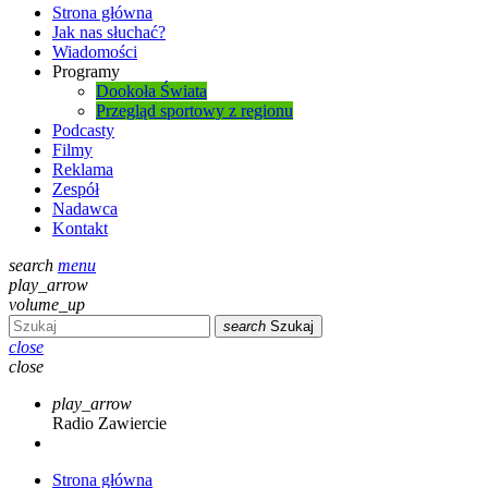
Strona główna
Jak nas słuchać?
Wiadomości
Programy
Dookoła Świata
Przegląd sportowy z regionu
Podcasty
Filmy
Reklama
Zespół
Nadawca
Kontakt
search
menu
play_arrow
volume_up
search
Szukaj
close
close
play_arrow
Radio Zawiercie
Strona główna