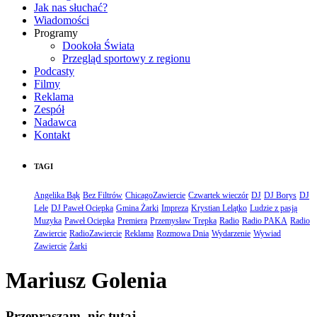
Jak nas słuchać?
Wiadomości
Programy
Dookoła Świata
Przegląd sportowy z regionu
Podcasty
Filmy
Reklama
Zespół
Nadawca
Kontakt
TAGI
Angelika Bąk
Bez Filtrów
ChicagoZawiercie
Czwartek wieczór
DJ
DJ Borys
DJ
Lele
DJ Paweł Ociepka
Gmina Żarki
Impreza
Krystian Lelątko
Ludzie z pasją
Muzyka
Paweł Ociepka
Premiera
Przemysław Trepka
Radio
Radio PAKA
Radio
Zawiercie
RadioZawiercie
Reklama
Rozmowa Dnia
Wydarzenie
Wywiad
Zawiercie
Żarki
Mariusz Golenia
Przepraszam, nic tutaj