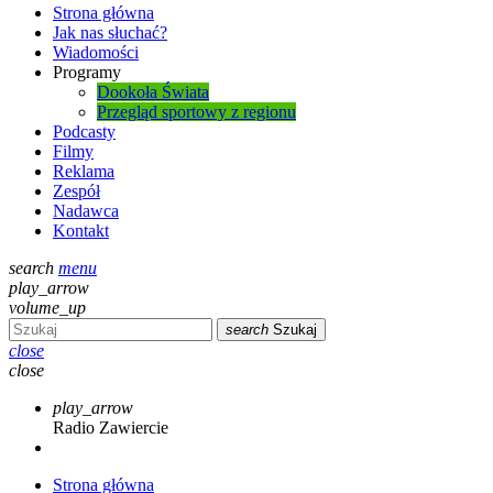
Strona główna
Jak nas słuchać?
Wiadomości
Programy
Dookoła Świata
Przegląd sportowy z regionu
Podcasty
Filmy
Reklama
Zespół
Nadawca
Kontakt
search
menu
play_arrow
volume_up
search
Szukaj
close
close
play_arrow
Radio Zawiercie
Strona główna