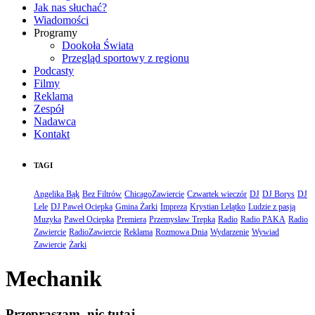
Jak nas słuchać?
Wiadomości
Programy
Dookoła Świata
Przegląd sportowy z regionu
Podcasty
Filmy
Reklama
Zespół
Nadawca
Kontakt
TAGI
Angelika Bąk
Bez Filtrów
ChicagoZawiercie
Czwartek wieczór
DJ
DJ Borys
DJ
Lele
DJ Paweł Ociepka
Gmina Żarki
Impreza
Krystian Lelątko
Ludzie z pasją
Muzyka
Paweł Ociepka
Premiera
Przemysław Trepka
Radio
Radio PAKA
Radio
Zawiercie
RadioZawiercie
Reklama
Rozmowa Dnia
Wydarzenie
Wywiad
Zawiercie
Żarki
Mechanik
Przepraszam, nic tutaj