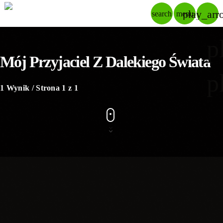
play_arr
search
menu
p
Mój Przyjaciel Z Dalekiego Świata
p
1 Wynik / Strona 1 z 1
insert_link