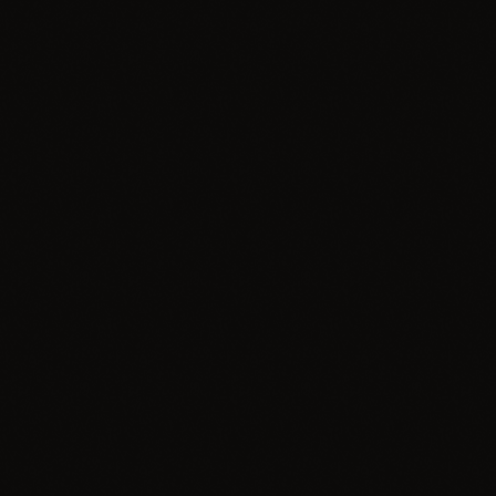
Informacje
Wielkoformatowa i edukacyjna wystawa
fotografii „DZIECI ŚWIATA” Elżbiety
DZIKOWSKIEJ w ZAWIERCIU
today
02.02.2026