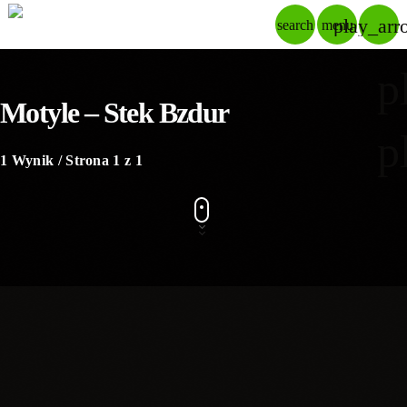
play_arr
search
menu
p
Motyle – Stek Bzdur
p
1 Wynik / Strona 1 z 1
insert_link