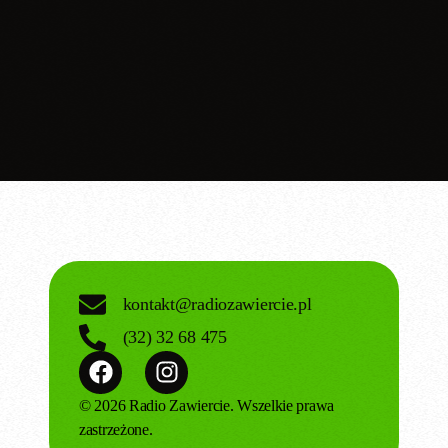
today
25.02.2026
kontakt@radiozawiercie.pl
(32) 32 68 475
© 2026 Radio Zawiercie. Wszelkie prawa
zastrzeżone.