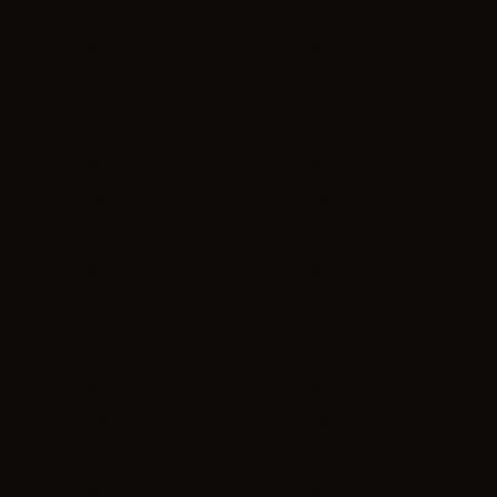
Muzyka
Motyle – Stek bzdur (nowa premiera)