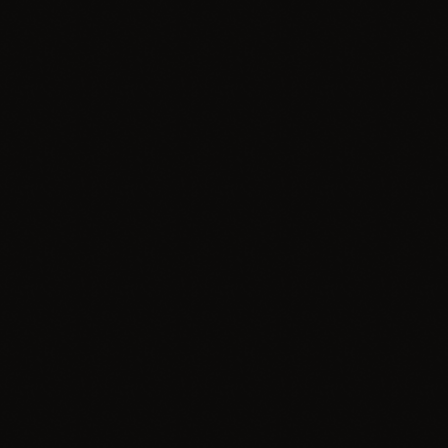
Premiera
Qinga – Róże
today
20.08.2025