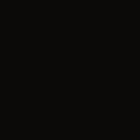
insert_link
Wydarzenie
Zlot Ciągników i Samoróbek w Jaroszowie
(30.08.2025)