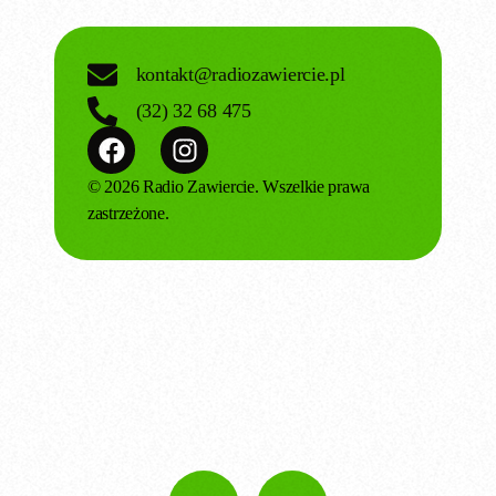
kontakt@radiozawiercie.pl
(32) 32 68 475
© 2026 Radio Zawiercie. Wszelkie prawa
zastrzeżone.