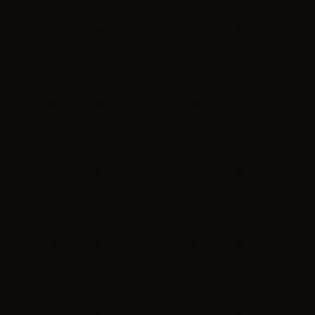
today
24.03.2026
2
insert_link