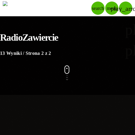
play_arr
search
menu
p
RadioZawiercie
p
13 Wyniki / Strona 2 z 2
insert_link