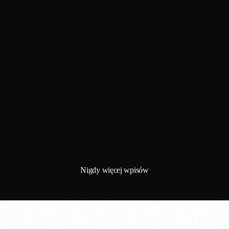
Święta
Dzień Radia 📻🥳
today
11.04.2025
Nigdy więcej wpisów