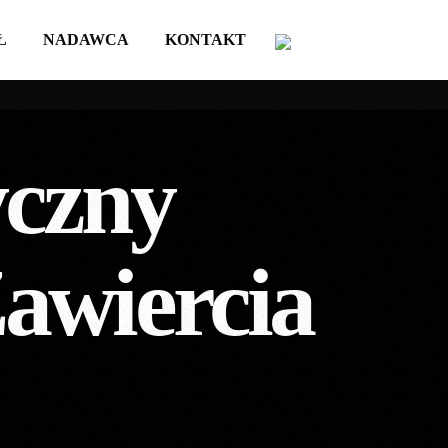
Ł
NADAWCA
KONTAKT
yczny
awiercia