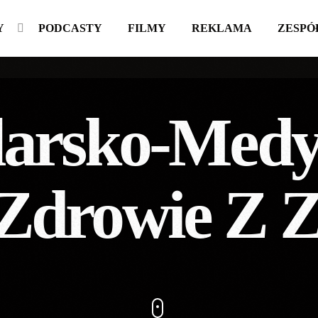
Y
PODCASTY
FILMY
REKLAMA
ZESPÓ
elarsko-Med
Zdrowie Z Z