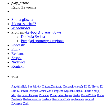
play_arrow
Radio Zawiercie
Strona główna
Jak nas słuchać?
Wiadomości
Programy
keyboard_arrow_down
Dookoła Świata
Przegląd sportowy z regionu
Podcasty
Filmy
Reklama
Zespół
Nadawca
Kontakt
TAGI
Angelika Bąk
Bez Filtrów
ChicagoZawiercie
Czwartek wieczór
DJ
DJ Borys
DJ
Lele
DJ Paweł Ociepka
Gmina Żarki
Impreza
Krystian Lelątko
Ludzie z pasją
Muzyka
Paweł Ociepka
Premiera
Przemysław Trepka
Radio
Radio PAKA
Radio
Zawiercie
RadioZawiercie
Reklama
Rozmowa Dnia
Wydarzenie
Wywiad
Zawiercie
Żarki