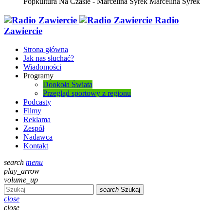
Popkultura Na Czasie - Marcelina Syrek
Marcelina Syrek
Radio
Zawiercie
Strona główna
Jak nas słuchać?
Wiadomości
Programy
Dookoła Świata
Przegląd sportowy z regionu
Podcasty
Filmy
Reklama
Zespół
Nadawca
Kontakt
search
menu
play_arrow
volume_up
search
Szukaj
close
close