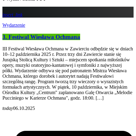
insert_link
Wydarzenie
3. Festiwal Wiesława Ochmana
III Festiwal Wiesława Ochmana w Zawierciu odbędzie się w dniach
10–12 października 2025 r. Przez trzy dni Zawiercie stanie się
Jurajską Stolicą Kultury i Sztuki – miejscem spotkania miłośników
opery, muzyki oratoryjno-kantatowej i symfoniki z najwyższej
półki. Wydarzenie odbywa się pod patronatem Mistrza Wiesława
Ochmana, którego dorobek i autorytet nadają Festiwalowi
szczególną rangę. Program tworzą trzy wieczory o wyrazistych
formułach artystycznych. W piątek, 10 października, w Miejskim
Ośrodku Kultury „Centrum" zaplanowano Galę Otwarcia „Melodie
Pucciniego w Karierze Ochmana", godz. 18:00. […]
today
06.10.2025