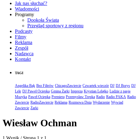
Jak nas słuchać?
Wiadomości
Programy
Dookoła Świata
Przegląd sportowy z regionu
Podcasty
Filmy
Reklama
Zespół
Nadawca
Kontakt
TAGI
Angelika Bąk
Bez Filtrów
ChicagoZawiercie
Czwartek wieczór
DJ
DJ Borys
DJ
Lele
DJ Paweł Ociepka
Gmina Żarki
Impreza
Krystian Lelątko
Ludzie z pasją
Muzyka
Paweł Ociepka
Premiera
Przemysław Trepka
Radio
Radio PAKA
Radio
Zawiercie
RadioZawiercie
Reklama
Rozmowa Dnia
Wydarzenie
Wywiad
Zawiercie
Żarki
Wiesław Ochman
1 Wynik / Strona 1 z 1