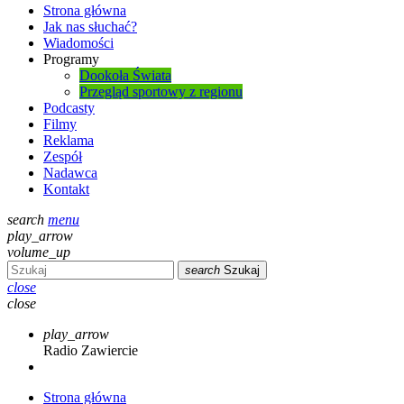
Strona główna
Jak nas słuchać?
Wiadomości
Programy
Dookoła Świata
Przegląd sportowy z regionu
Podcasty
Filmy
Reklama
Zespół
Nadawca
Kontakt
search
menu
play_arrow
volume_up
search
Szukaj
close
close
play_arrow
Radio Zawiercie
Strona główna