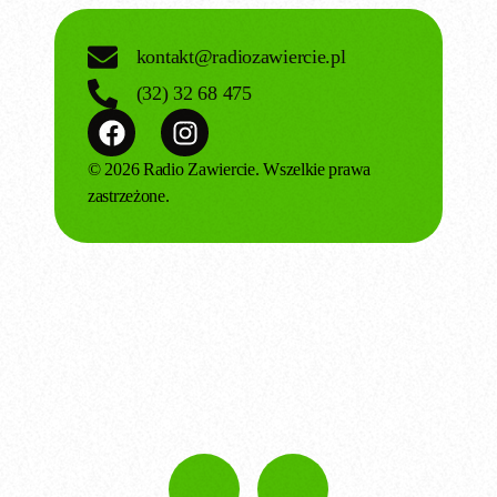
kontakt@radiozawiercie.pl
(32) 32 68 475
© 2026 Radio Zawiercie. Wszelkie prawa
zastrzeżone.