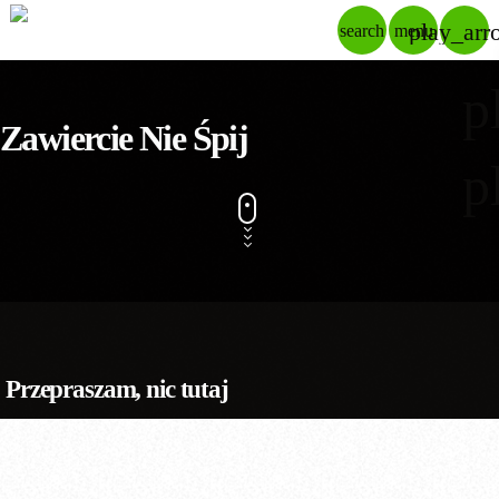
play_arr
search
menu
p
Zawiercie Nie Śpij
p
Przepraszam, nic tutaj