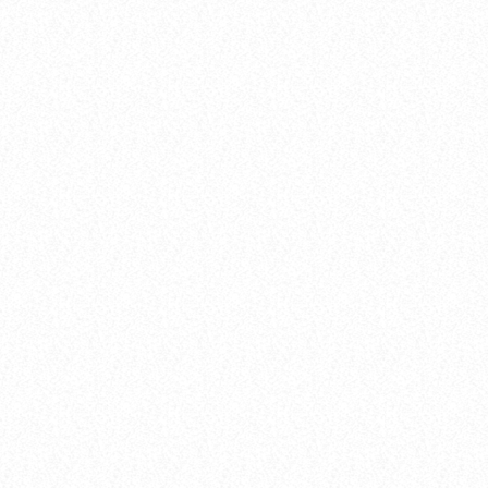
today
Muzyka
Łukasz Samburski