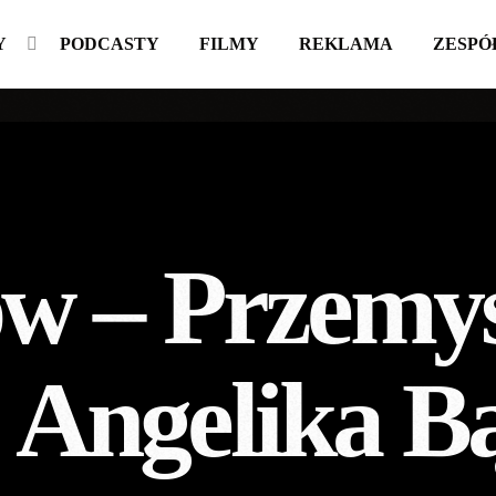
Y
PODCASTY
FILMY
REKLAMA
ZESPÓ
ów – Przemy
 Angelika B