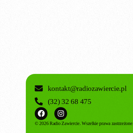
kontakt@radiozawiercie.pl
(32) 32 68 475
© 2026 Radio Zawiercie. Wszelkie prawa zastrzeżone