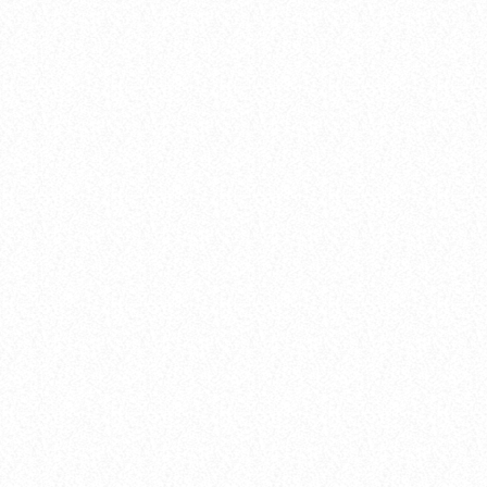
today
Rozmowa dnia
Maciej Rachtan