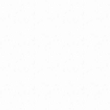
location_on
Zawiercie
3