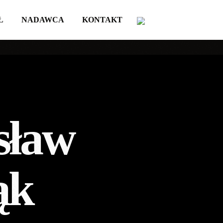
Ł
NADAWCA
KONTAKT
sław
ąk