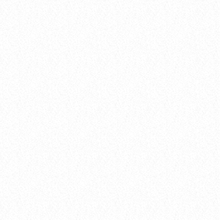
today
Radio PAKA
Radio PAKA – DJ Paweł Ociepka