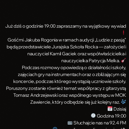
Już dziś o godzinie 19:00 zapraszamy na wyjątkowy wywiad
Gośćmi Jakuba Rogonia w ramach audycji „Ludzie z pasją”
będą przedstawiciele Jurajska Szkoła Rocka — założyciel i
nauczyciel Kamil Gaciek oraz współwłaścicielka i
nauczycielka Patrycja Melka.
Podczas rozmowy opowiedzą o działalności szkoły,
zajęciach gry na instrumentach oraz o zbliżającym się
koncercie, podczas którego wystąpią uczniowie szkoły.
Poruszony zostanie również temat współpracy z gitarzystą
Tomasz Andrzejewski oraz wspólnego występu w MOK
Zawiercie, który odbędzie się już kolejny raz.
Dzisiaj
Godzina 19:00
Słuchajcie nas na 92.4 FM