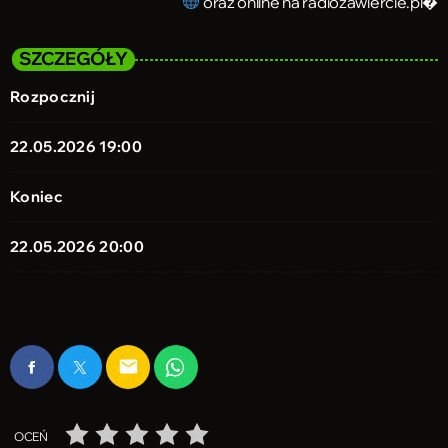
oraz online na radiozawiercie.pl⁠�
SZCZEGÓŁY
Rozpocznij
22.05.2026 19:00
Koniec
22.05.2026 20:00
email
OCEŃ