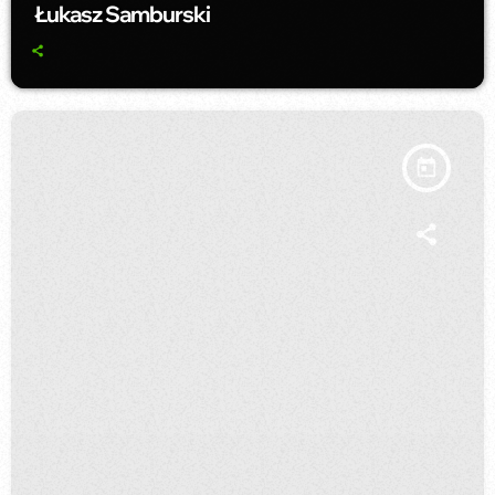
Łukasz Samburski
today