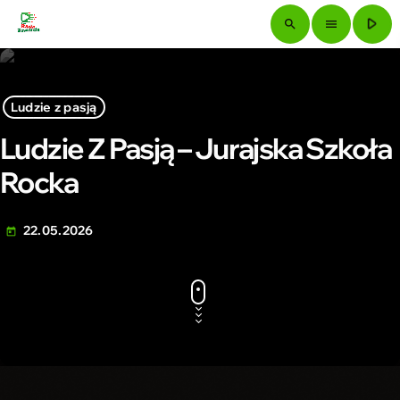
play_arrow
search
menu
Ludzie z pasją
Ludzie Z Pasją – Jurajska Szkoła
Rocka
22.05.2026
today