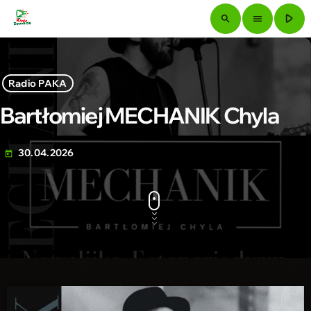
play_arrow
search
menu
Radio PAKA
Bartłomiej MECHANIK Chyla
30.04.2026
today