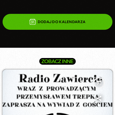
DODAJ DO KALENDARZA
ZOBACZ INNE
today