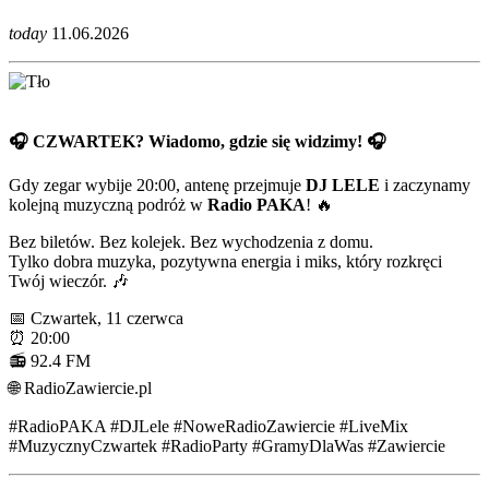
today
11.06.2026
🎧 CZWARTEK? Wiadomo, gdzie się widzimy! 🎧
Gdy zegar wybije 20:00, antenę przejmuje
DJ LELE
i zaczynamy
kolejną muzyczną podróż w
Radio PAKA
! 🔥
Bez biletów. Bez kolejek. Bez wychodzenia z domu.
Tylko dobra muzyka, pozytywna energia i miks, który rozkręci
Twój wieczór. 🎶
📅 Czwartek, 11 czerwca
⏰ 20:00
📻 92.4 FM
🌐 RadioZawiercie.pl
#RadioPAKA #DJLele #NoweRadioZawiercie #LiveMix
#MuzycznyCzwartek #RadioParty #GramyDlaWas #Zawiercie