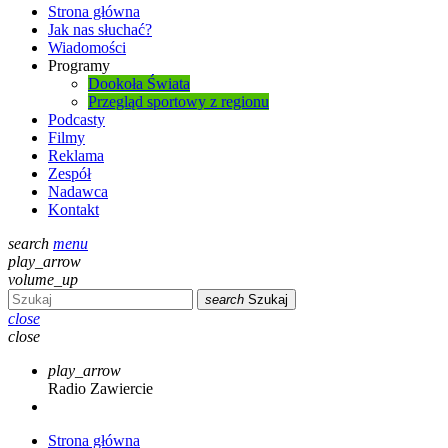
Strona główna
Jak nas słuchać?
Wiadomości
Programy
Dookoła Świata
Przegląd sportowy z regionu
Podcasty
Filmy
Reklama
Zespół
Nadawca
Kontakt
search
menu
play_arrow
volume_up
search
Szukaj
close
close
play_arrow
Radio Zawiercie
Strona główna