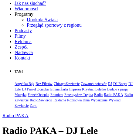
Jak nas słuchać?
Wiadomości
Programy
Dookoła Świata
Przegląd sportowy z regionu
Podcasty
Filmy
Reklama
Zespół
Nadawca
Kontakt
TAGI
Angelika Bąk
Bez Filtrów
ChicagoZawiercie
Czwartek wieczór
DJ
DJ Borys
DJ
Lele
DJ Paweł Ociepka
Gmina Żarki
Impreza
Krystian Lelątko
Ludzie z pasją
Muzyka
Paweł Ociepka
Premiera
Przemysław Trepka
Radio
Radio PAKA
Radio
Zawiercie
RadioZawiercie
Reklama
Rozmowa Dnia
Wydarzenie
Wywiad
Zawiercie
Żarki
Radio PAKA
Radio PAKA – DJ Lele