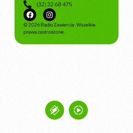
(32) 32 68 475
© 2026 Radio Zawiercie. Wszelkie
prawa zastrzeżone.