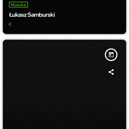
Muzyka
Łukasz Samburski
today