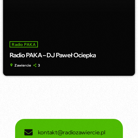
Radio PAKA
Radio PAKA – DJ Paweł Ociepka
location_on
Zawiercie
3
kontakt@radiozawiercie.pl