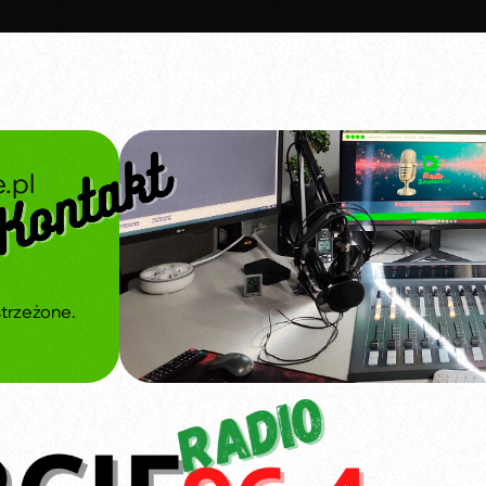
.pl
strzeżone.