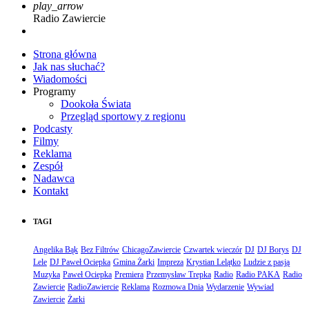
play_arrow
Radio Zawiercie
Strona główna
Jak nas słuchać?
Wiadomości
Programy
Dookoła Świata
Przegląd sportowy z regionu
Podcasty
Filmy
Reklama
Zespół
Nadawca
Kontakt
TAGI
Angelika Bąk
Bez Filtrów
ChicagoZawiercie
Czwartek wieczór
DJ
DJ Borys
DJ
Lele
DJ Paweł Ociepka
Gmina Żarki
Impreza
Krystian Lelątko
Ludzie z pasją
Muzyka
Paweł Ociepka
Premiera
Przemysław Trepka
Radio
Radio PAKA
Radio
Zawiercie
RadioZawiercie
Reklama
Rozmowa Dnia
Wydarzenie
Wywiad
Zawiercie
Żarki