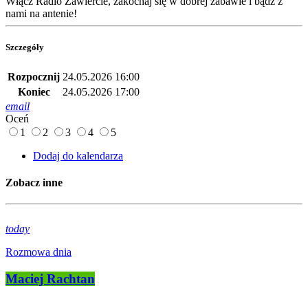
Włącz Radio Zawiercie, zakochaj się w dobrej zabawie i bądź z
nami na antenie!
Szczegóły
Rozpocznij
24.05.2026 16:00
Koniec
24.05.2026 17:00
email
Oceń
1
2
3
4
5
Dodaj do kalendarza
Zobacz inne
today
Rozmowa dnia
Maciej Rachtan