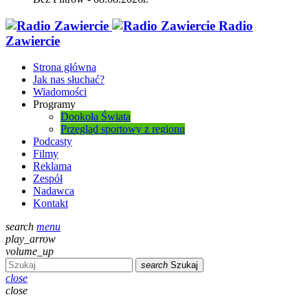
Radio
Zawiercie
Strona główna
Jak nas słuchać?
Wiadomości
Programy
Dookoła Świata
Przegląd sportowy z regionu
Podcasty
Filmy
Reklama
Zespół
Nadawca
Kontakt
search
menu
play_arrow
volume_up
search
Szukaj
close
close