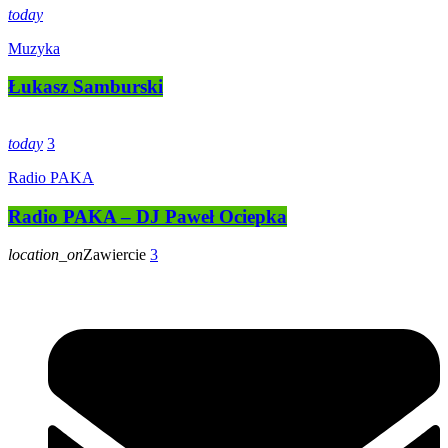
today
Muzyka
Łukasz Samburski
today
3
Radio PAKA
Radio PAKA – DJ Paweł Ociepka
location_on
Zawiercie
3