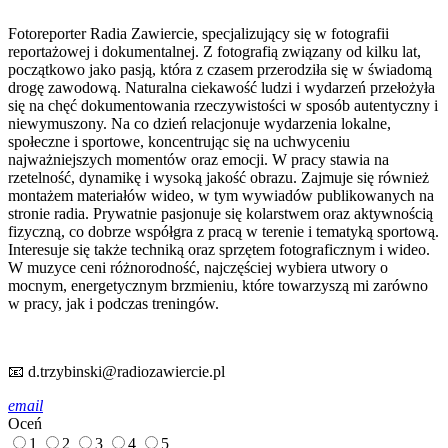
Fotoreporter Radia Zawiercie, specjalizujący się w fotografii
reportażowej i dokumentalnej. Z fotografią związany od kilku lat,
początkowo jako pasją, która z czasem przerodziła się w świadomą
drogę zawodową. Naturalna ciekawość ludzi i wydarzeń przełożyła
się na chęć dokumentowania rzeczywistości w sposób autentyczny i
niewymuszony. Na co dzień relacjonuje wydarzenia lokalne,
społeczne i sportowe, koncentrując się na uchwyceniu
najważniejszych momentów oraz emocji. W pracy stawia na
rzetelność, dynamikę i wysoką jakość obrazu. Zajmuje się również
montażem materiałów wideo, w tym wywiadów publikowanych na
stronie radia. Prywatnie pasjonuje się kolarstwem oraz aktywnością
fizyczną, co dobrze współgra z pracą w terenie i tematyką sportową.
Interesuje się także techniką oraz sprzętem fotograficznym i wideo.
W muzyce ceni różnorodność, najczęściej wybiera utwory o
mocnym, energetycznym brzmieniu, które towarzyszą mi zarówno
w pracy, jak i podczas treningów.
📧 d.trzybinski@radiozawiercie.pl
email
Oceń
1
2
3
4
5