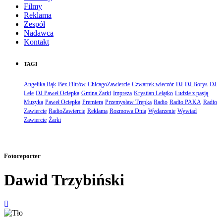
Filmy
Reklama
Zespół
Nadawca
Kontakt
TAGI
Angelika Bąk
Bez Filtrów
ChicagoZawiercie
Czwartek wieczór
DJ
DJ Borys
DJ
Lele
DJ Paweł Ociepka
Gmina Żarki
Impreza
Krystian Lelątko
Ludzie z pasją
Muzyka
Paweł Ociepka
Premiera
Przemysław Trepka
Radio
Radio PAKA
Radio
Zawiercie
RadioZawiercie
Reklama
Rozmowa Dnia
Wydarzenie
Wywiad
Zawiercie
Żarki
Fotoreporter
Dawid Trzybiński