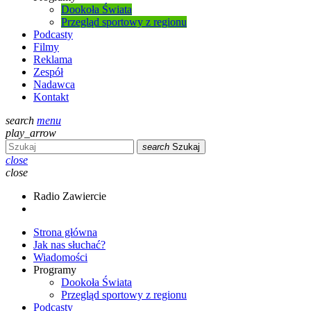
Dookoła Świata
Przegląd sportowy z regionu
Podcasty
Filmy
Reklama
Zespół
Nadawca
Kontakt
search
menu
play_arrow
search
Szukaj
close
close
Radio Zawiercie
Strona główna
Jak nas słuchać?
Wiadomości
Programy
Dookoła Świata
Przegląd sportowy z regionu
Podcasty