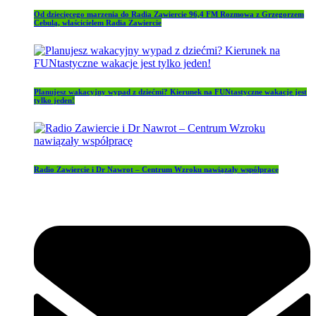
Od dziecięcego marzenia do Radia Zawiercie 96,4 FM Rozmowa z Grzegorzem
Cebulą, właścicielem Radia Zawiercie
Planujesz wakacyjny wypad z dziećmi? Kierunek na FUNtastyczne wakacje jest
tylko jeden!
Radio Zawiercie i Dr Nawrot – Centrum Wzroku nawiązały współpracę