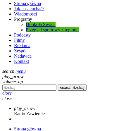
Strona główna
Jak nas słuchać?
Wiadomości
Programy
Dookoła Świata
Przegląd sportowy z regionu
Podcasty
Filmy
Reklama
Zespół
Nadawca
Kontakt
search
menu
play_arrow
volume_up
search
Szukaj
close
close
play_arrow
Radio Zawiercie
Strona główna