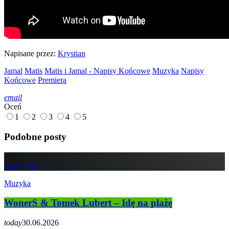
Napisane przez:
Krystian
Jamal
Matis
Matis i Jamal - Napisy Końcowe
Muzyka
Napisy
Końcowe
Premiera
email
Oceń
1
2
3
4
5
Podobne posty
insert_link
Muzyka
WonerS & Tomek Lubert – Idę na plażę
today
30.06.2026