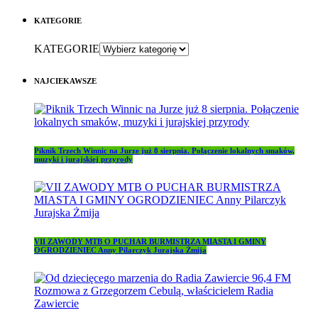
KATEGORIE
KATEGORIE
NAJCIEKAWSZE
Piknik Trzech Winnic na Jurze już 8 sierpnia. Połączenie lokalnych smaków,
muzyki i jurajskiej przyrody
VII ZAWODY MTB O PUCHAR BURMISTRZA MIASTA I GMINY
OGRODZIENIEC Anny Pilarczyk Jurajska Żmija