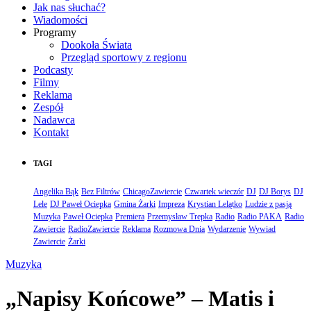
Jak nas słuchać?
Wiadomości
Programy
Dookoła Świata
Przegląd sportowy z regionu
Podcasty
Filmy
Reklama
Zespół
Nadawca
Kontakt
TAGI
Angelika Bąk
Bez Filtrów
ChicagoZawiercie
Czwartek wieczór
DJ
DJ Borys
DJ
Lele
DJ Paweł Ociepka
Gmina Żarki
Impreza
Krystian Lelątko
Ludzie z pasją
Muzyka
Paweł Ociepka
Premiera
Przemysław Trepka
Radio
Radio PAKA
Radio
Zawiercie
RadioZawiercie
Reklama
Rozmowa Dnia
Wydarzenie
Wywiad
Zawiercie
Żarki
Muzyka
„Napisy Końcowe” – Matis i