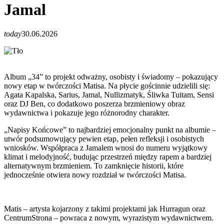
Jamal
today
30.06.2026
Album „34” to projekt odważny, osobisty i świadomy – pokazujący
nowy etap w twórczości Matisa. Na płycie gościnnie udzielili się:
Agata Kapalska, Sarius, Jamal, Nullizmatyk, Śliwka Tuitam, Sensi
oraz DJ Ben, co dodatkowo poszerza brzmieniowy obraz
wydawnictwa i pokazuje jego różnorodny charakter.
„Napisy Końcowe” to najbardziej emocjonalny punkt na albumie –
utwór podsumowujący pewien etap, pełen refleksji i osobistych
wniosków. Współpraca z Jamalem wnosi do numeru wyjątkowy
klimat i melodyjność, budując przestrzeń między rapem a bardziej
alternatywnym brzmieniem. To zamknięcie historii, które
jednocześnie otwiera nowy rozdział w twórczości Matisa.
Matis – artysta kojarzony z takimi projektami jak Hurragun oraz
CentrumStrona – powraca z nowym, wyrazistym wydawnictwem.