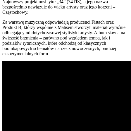
Najnowszy projekt nosi tytuł „34” (34TIS), a jego nazwa
bezpośrednio nawiązuje do wieku artysty oraz jego korzeni –
Częstochowy.
Za warstwę muzyczną odpowiadają producenci Fistach oraz
Produkt B, którzy wspólnie z Matisem stworzyli materiał wyraźnie
odbiegający od dotychczasowej stylistyki artysty. Album stawia na
świeżość brzmienia – zarówno pod względem tempa, jak i
podziałów rytmicznych, które odchodzą od klasycznych
boombapowych schematów na rzecz nowoczesnych, bardziej
eksperymentalnych form.