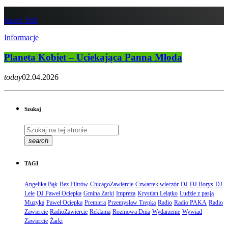
insert_link
Informacje
Planeta Kobiet – Uciekająca Panna Młoda
today
02.04.2026
Szukaj
search
TAGI
Angelika Bąk
Bez Filtrów
ChicagoZawiercie
Czwartek wieczór
DJ
DJ Borys
DJ
Lele
DJ Paweł Ociepka
Gmina Żarki
Impreza
Krystian Lelątko
Ludzie z pasją
Muzyka
Paweł Ociepka
Premiera
Przemysław Trepka
Radio
Radio PAKA
Radio
Zawiercie
RadioZawiercie
Reklama
Rozmowa Dnia
Wydarzenie
Wywiad
Zawiercie
Żarki